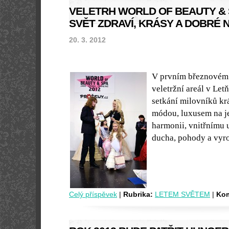
VELETRH WORLD OF BEAUTY & S
SVĚT ZDRAVÍ, KRÁSY A DOBRÉ 
20. 3. 2012
V prvním březnovém 
veletržní areál v Le
setkání milovníků krá
módou, luxusem na je
harmonii, vnitřnímu 
ducha, pohody a vyro
Celý příspěvek
|
Rubrika:
LETEM SVĚTEM
|
Kom