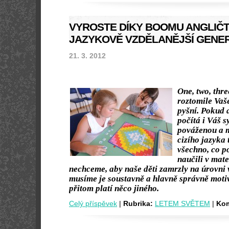
VYROSTE DÍKY BOOMU ANGLIČT
JAZYKOVĚ VZDĚLANĚJŠÍ GENE
21. 3. 2012
One, two, thr
roztomile Vaše
pyšní. Pokud 
počítá i Váš sy
pováženou a m
cizího jazyka 
všechno, co p
naučili v mat
nechceme, aby naše děti zamrzly na úrovni 
musíme je soustavně a hlavně správně moti
přitom platí něco jiného.
Celý příspěvek
|
Rubrika:
LETEM SVĚTEM
|
Kom