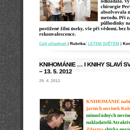
odkládala. Vyb
chirurgie Perf
absolvovala 
metodu. Při z
půlhodinky na
postižené žilní úseky, vše při vědomí, bez 
rekonvalescence.
Celý příspěvek
|
Rubrika:
LETEM SVĚTEM
|
Kom
KNIHOMÁNIE … I KNIHY SLAVÍ SV
– 13. 5. 2012
29. 4. 2012
KNIHOMÁNIE nabídn
jarních novinek Kol
mimořádných novine
nakladatelů Atrakti
Zdarma
sbírka poví