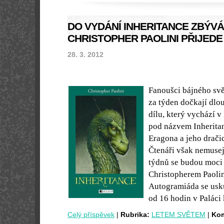
DO VYDÁNÍ INHERITANCE ZBÝVÁ 
CHRISTOPHER PAOLINI PŘIJEDE
28. 3. 2012
Fanoušci bájného svě
za týden dočkají dlo
dílu, který vychází 
pod názvem Inheritan
Eragona a jeho dračic
Čtenáři však nemusejí
týdnů se budou moci 
Christopherem Paoli
Autogramiáda se usku
od 16 hodin v Paláci
Celý příspěvek
|
Rubrika:
LETEM SVĚTEM
|
Kom