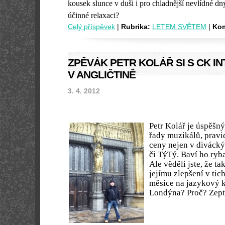
kousek slunce v duši i pro chladnější nevlídné dny
účinné relaxaci?
Celý příspěvek
|
Rubrika:
LETEM SVĚTEM
|
Kom
ZPĚVÁK PETR KOLÁŘ SI S CK IN
V ANGLIČTINĚ
3. 4. 2012
Petr Kolář je úspěšn
řady muzikálů, pravi
ceny nejen v divácký
či TýTý. Baví ho ryba
Ale věděli jste, že ta
jejímu zlepšení v tic
měsíce na jazykový 
Londýna? Proč? Zepta