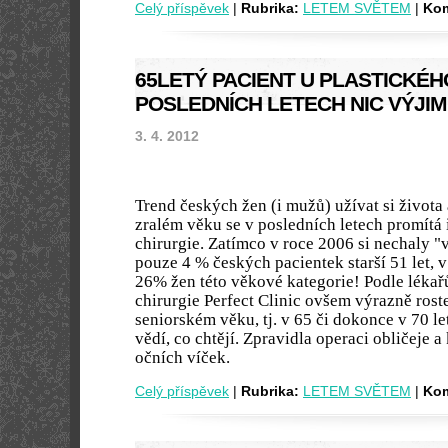
Celý příspěvek
|
Rubrika:
LETEM SVĚTEM
|
Kom
65LETÝ PACIENT U PLASTICKÉH
POSLEDNÍCH LETECH NIC VÝJI
3. 4. 2012
Trend českých žen (i mužů) užívat si života
zralém věku se v posledních letech promítá i
chirurgie. Zatímco v roce 2006 si nechaly "v
pouze 4 % českých pacientek starší 51 let, v
26% žen této věkové kategorie! Podle lékařů
chirurgie Perfect Clinic ovšem výrazně roste
seniorském věku, tj. v 65 či dokonce v 70 l
vědí, co chtějí. Zpravidla operaci obličeje a
očních víček.
Celý příspěvek
|
Rubrika:
LETEM SVĚTEM
|
Kom