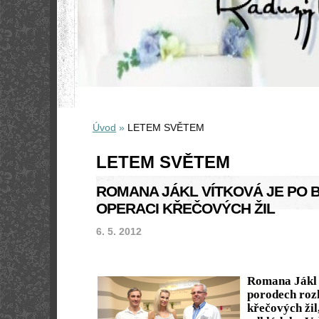
Úvod
»
LETEM SVĚTEM
LETEM SVĚTEM
ROMANA JÁKL VÍTKOVÁ JE PO
OPERACI KŘEČOVÝCH ŽIL
6. 5. 2012
Romana Jákl 
porodech roz
křečových žil