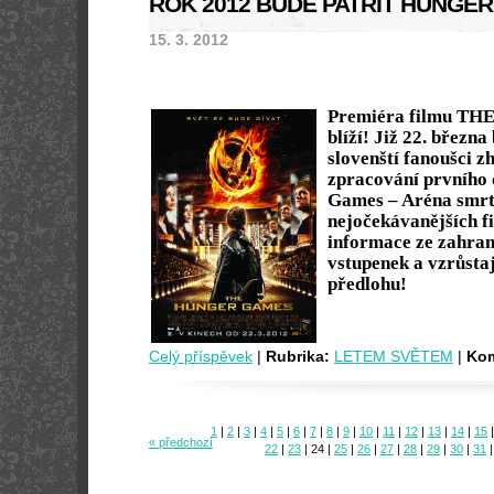
ROK 2012 BUDE PATŘIT HUNGE
15. 3. 2012
Premiéra filmu T
blíží! Již 22. března
slovenští fanoušci z
zpracování prvního 
Games – Aréna smrti.
nejočekávanějších f
informace ze zahran
vstupenek a vzrůstaj
předlohu!
Celý příspěvek
|
Rubrika:
LETEM SVĚTEM
|
Kom
1
|
2
|
3
|
4
|
5
|
6
|
7
|
8
|
9
|
10
|
11
|
12
|
13
|
14
|
15
|
« předchozí
22
|
23
|
24
|
25
|
26
|
27
|
28
|
29
|
30
|
31
|