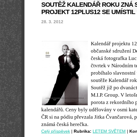
SOUTĚŽ KALENDÁŘ ROKU ZNÁ S
PROJEKT 12PLUS12 SE UMÍSTI
28. 3. 2012
Kalendář projektu 12
občanské sdružení D
česká fotografka Luc
čtvrtek v Národním 
probíhalo slavnostní 
soutěže Kalendář rok
Soutěž již po dvanác
M.I.P. Group. V leto
porota z rekordního 
kalendářů. Ceny byly udělovány v osmi kat
ČR si na pódiu převzala Jitka Čvančarová, 
známá česká herečka.
Celý příspěvek
|
Rubrika:
LETEM SVĚTEM
|
Kom