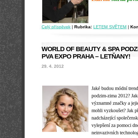
Celý příspěvek
|
Rubrika:
LETEM SVĚTEM
|
Kom
WORLD OF BEAUTY & SPA PODZI
PVA EXPO PRAHA – LETŇANY!
29. 4. 2012
Jaké budou módní trend
podzim-zima 2012? Jaké
významné značky a jejic
mohli vyzkoušet? Jak při
nadcházející společensk
vylepšení za pomoci dn
neinvazivních technolo