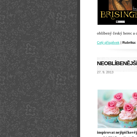
oblíbený český herec a 
Celý příspěvek
|
Rubrika:
NEOBLÍBENĚJŠÍ
27. 9. 2013
inspirovat nejšpičkově