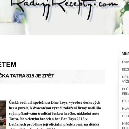
ME
Úvo
ĚTEM
BEZ
KA TATRA 815 JE ZPĚT
DĚT
VÝŽ
PEČ
PEK
DIET
Česká rodinná společnost Dino Toys, výrobce deskových
her a puzzle, k dvacátému výročí založení firmy nadělila
HLAV
svým příznivcům tradiční českou hračku, nákladní auto
CHU
Tatra. Na veletrhu hraček a her For Toys 2013 v
HMO
Letňanech proběhne její oficiální představení, na dětská
POT