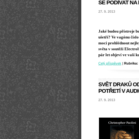
SE PODÍVAT NA
27. 9. 2013
Jaké budou přístroje b
ušetří? Ve vagónu číslo
moci prohlédnout nejlep
světa v soutěži Electr
pár let objeví ve vaší k
Celý příspěvek
|
Rubrika:
SVĚT DRAKŮ OD
POTŘETÍ V AUD
27. 9. 2013