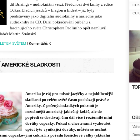
díl Brisingr v audioknižní verzi. Předchozí dvě knihy z edice
CUK
Odkaz Dračích jezdců ‒ Eragon a Eldest ‒ již byly
CUK
představeny jako digitální audioknihy a následně jako
audioknihy na CD. Další pokračování příběhu z
fascinujícího světa Christophera Paoliniho opět namluvil
dabér Martin Stránský.
LETEM SVĚTEM
|
Komentářů:
0
 AMERICKÉ SLADKOSTI
TOP
Amerika je ráj pro mlsné jazýčky a nejoblíbenější
sladkosti po celém světě často pocházejí právě z
Ameriky. Z pečených sladkých pokrmů je
neznámější americký jablečný koláč, ale do
OB
popředí se dostávají čím dál více i roztomilé mini
dortíky cupcaky. Pokud si chcete sami vyzkoušet
Vařen
upéct tyto vynikající dortíky, můžete se nechat
Domá
jšími cupcakovými cukráři z pořadu Košíčkové války (aktuální