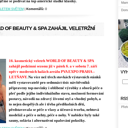
jďme se podívat na top americké sladké klasiky.
Mami
LETEM SVĚTEM
|
Komentářů:
0
Domá
 OF BEAUTY & SPA ZAHÁJIL VELETRŽNÍ
16. kosmetický veletrh WORLD OF BEAUTY & SPA
zahájil podzimní sezonu již v pátek 6. a v sobotu 7. září
opět v moderních halách areálu PVA EXPO PRAHA –
VY
LETŇANY
. Na více než třech stovkách výstavních stánků
měli vystavovatelé pro sedmnáct tisíc návštěvníků
připraveny top-novinky i oblíbené výrobky z oborů péče o
pleť podle jejího individuálního stavu, možností formování
RS
postavy, návodů na zdravý životní styl a vhodný pohyb, a
to nejen dospělých ale i třeba předškolních dětí,
Přeh
představovala se péče o vlasy a účesová tvorba, nehtová
modeláž a péče o nehty, péče o nohy. V nabídce byly také
sauny, solária i alternativní opalování pokožky.