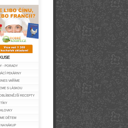
KUSE
Y - PORADY
ÁCÍ PEKÁRNY
DNES VAŘÍME
EME S LÁSKOU
OBLÍBENĚJŠÍ RECEPTY
TÍKY
HLOVKY
ÍME DĚTEM
 NA NÁKUP