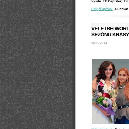
vysílá TV Paprika). Po
Celý příspěvek
|
Rubrika:
VELETRH WORLD
SEZÓNU KRÁSY
24. 9. 2013