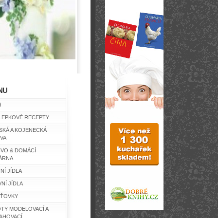
NU
d
LEPKOVÉ RECEPTY
SKÁ A KOJENECKÁ
IVA
IVO & DOMÁCÍ
ÁRNA
NÍ JÍDLA
NÍ JÍDLA
ŤOVKY
TY MODELOVACÍ A
AHOVACÍ