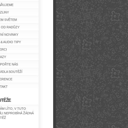
AŘUJEME
ZLINY
EM SVĚTEM
Y OD RADŮZY
ŽNÍ NOVINKY
 & AUDIO TIPY
ERCI
AZY
POŘTE NÁS
VIDLA SOUTĚŽÍ
ERENCE
TAKT
UTĚŽE
NÁM LÍTO, V TUTO
ÍLI NEPROBÍHÁ ŽÁDNÁ
TĚŽ