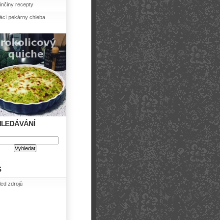
nčiny recepty
cí pekárny chleba
HLEDÁVÁNÍ
S
led zdrojů