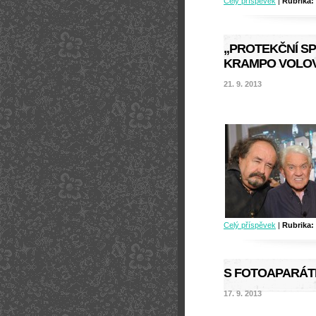
Celý příspěvek
|
Rubrika:
„PROTEKČNÍ SP
KRAMPO VOLOVI
21. 9. 2013
Celý příspěvek
|
Rubrika:
S FOTOAPARÁT
17. 9. 2013