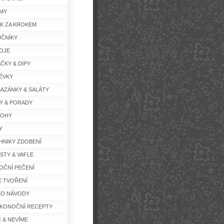
MY
K ZA KROKEM
ČNÍKY
OJE
ČKY & DIPY
ÉVKY
AZÁNKY & SALÁTY
Y & PORADY
LOHY
Y
HNIKY ZDOBENÍ
STY & VAFLE
OČNÍ PEČENÍ
E TVOŘENÍ
EO NÁVODY
IKONOČNÍ RECEPTY
E & NEVÍME