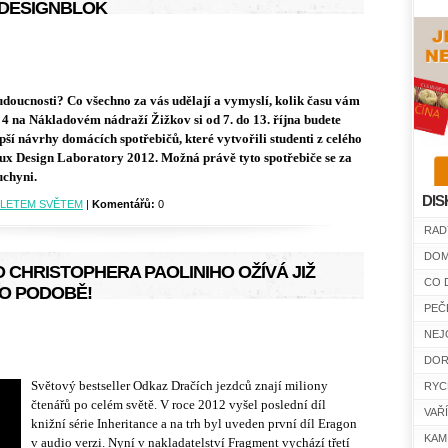
 DESIGNBLOK
udoucnosti? Co všechno za vás udělají a vymyslí, kolik času vám
 4 na Nákladovém nádraží Žižkov si od 7. do 13. října budete
ší návrhy domácích spotřebičů, které vytvořili studenti z celého
olux Design Laboratory 2012. Možná právě tyto spotřebiče se za
uchyni.
DIS
LETEM SVĚTEM
|
Komentářů:
0
RAD
DOM
 CHRISTOPHERA PAOLINIHO OŽÍVÁ JIŽ
CO 
IO PODOBĚ!
PEČ
NEJ
DOR
Světový bestseller Odkaz Dračích jezdců znají miliony
RYC
čtenářů po celém světě. V roce 2012 vyšel poslední díl
VAŘ
knižní série Inheritance a na trh byl uveden první díl Eragon
KAM
v audio verzi. Nyní v nakladatelství Fragment vychází třetí