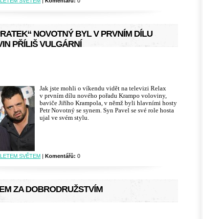
LETEM SVĚTEM
|
Komentářů:
0
RATEK“ NOVOTNÝ BYL V PRVNÍM DÍLU
N PŘÍLIŠ VULGÁRNÍ
Jak jste mohli o víkendu vidět na televizi Relax
v prvním dílu nového pořadu Krampo voloviny,
baviče Jiřího Krampola, v němž byli hlavními hosty
Petr Novotný se synem. Syn Pavel se své role hosta
ujal ve svém stylu.
LETEM SVĚTEM
|
Komentářů:
0
EM ZA DOBRODRUŽSTVÍM