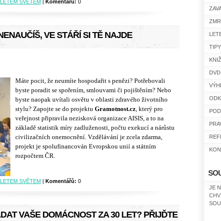
LETEM SVĚTEM
|
Komentářů:
0
ZAV
ZMR
NENAUČÍŠ, VE STÁŘÍ SI TĚ NAJDE
LET
TIP
KNI
DVD
Máte pocit, že neumíte hospodařit s penězi? Potřebovali
VÝH
byste poradit se spořením, smlouvami či pojištěním? Nebo
ODK
byste naopak uvítali osvětu v oblasti zdravého životního
stylu? Zapojte se do projektu
Gramotnost.cz
, který pro
POD
veřejnost připravila nezisková organizace AISIS, a to na
PRA
základě statistik míry zadluženosti, počtu exekucí a nárůstu
civilizačních onemocnění.
Vzdělávání je zcela zdarma,
REF
projekt je spolufinancován Evropskou unií a státním
KON
rozpočtem ČR.
SO
LETEM SVĚTEM
|
Komentářů:
0
JE 
CHV
SOU
DAT VAŠE DOMÁCNOST ZA 30 LET? PŘIJĎTE