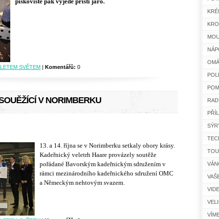
pískoviště pak vyjede příští jaro.
KRÉ
KRO
MOU
NÁP
OMÁ
LETEM SVĚTEM
|
Komentářů:
0
POL
POM
 SOUĚŽÍCÍ V NORIMBERKU
RAD
PŘÍ
SÝR
TEC
13. a 14. října se v Norimberku setkaly obory krásy.
TOU
Kadeřnický veletrh Haare provázely soutěže
pořádané Bavorským kadeřnickým sdružením v
VÁN
rámci mezinárodního kadeřnického sdružení OMC
VAŠ
a Německým nehtovým svazem.
VID
VEL
VÍM