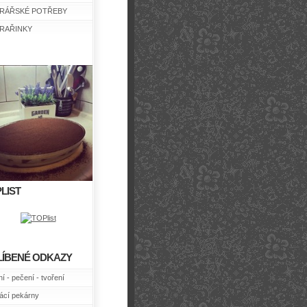
RÁŘSKÉ POTŘEBY
RAŘINKY
LIST
LÍBENÉ ODKAZY
í - pečení - tvoření
cí pekárny