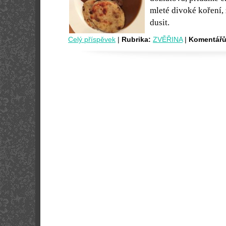
mleté divoké koření,
dusit.
Celý příspěvek
|
Rubrika:
ZVĚŘINA
|
Komentářů