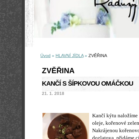
Úvod
»
HLAVNÍ JÍDLA
»
ZVĚŘINA
ZVĚŘINA
KANČÍ S ŠÍPKOVOU OMÁČKOU
21. 1. 2018
Kančí kýtu naložíme 
oleje, kořenové zele
Nakrájenou kořenovo
dozlatova, přidáme cib