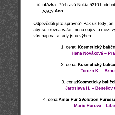
otázka:
Přehrává Nokia 5310 hudební
Ano
AAC?
Odpověděli jste správně? Pak už tedy jen 
aby se zrovna vaše jméno objevilo mezi 
vás napínat a tady jsou výherci
1. cena:
Kosmetický balíč
Hana Nováková – Pra
2. cena:
Kosmetický balíč
Tereza K. – Brno
3. cena:
Kosmetický balíč
Jaroslava H. – Benešov 
4. cena:
Ambi Pur 3Volution Puresse
Marie Horová – Libe