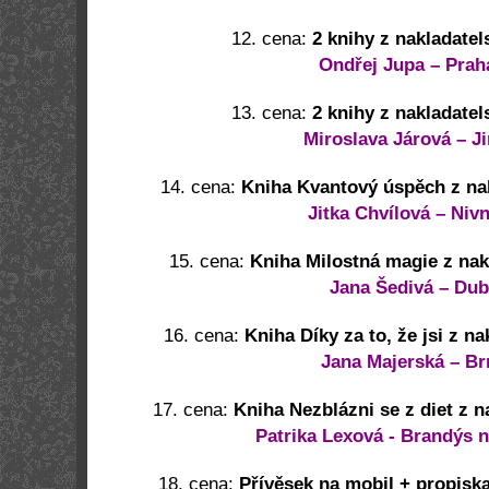
12. cena:
2 knihy z nakladatel
Ondřej Jupa – Prah
13. cena:
2 knihy z nakladatel
Miroslava Járová – J
14. cena:
Kniha Kvantový úspěch z nak
Jitka Chvílová – Niv
15. cena:
Kniha Milostná magie z nak
Jana Šedivá – Du
16. cena:
Kniha Díky za to, že jsi z na
Jana Majerská – Br
17. cena:
Kniha Nezblázni se z diet z n
Patrika Lexová -
Brandýs 
18. cena:
Přívěsek na mobil + propisk