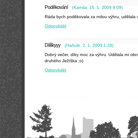
Poděkování
(
Kamila
,
15. 1. 2009
8:09
)
Ráda bych poděkovala za milou výhru, udělala v
Odpovědět
Dííííkyyy
(
Haňule
,
2. 1. 2009
1:28
)
Dobrý večer, díky moc za výhru. Udělala mi obr
druhého Ježíška ;o)
Odpovědět