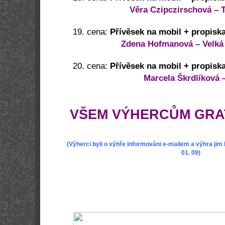
Věra Czipczirschová – 
19. cena:
Přívěsek na mobil + propisk
Zdena Hofmanová – Velká
20. cena:
Přívěsek na mobil + propisk
Marcela Škrdlíková
VŠEM VÝHERCŮM GRA
(Výherci byli o výhře informováni e-mailem a výhra jim
01. 09)