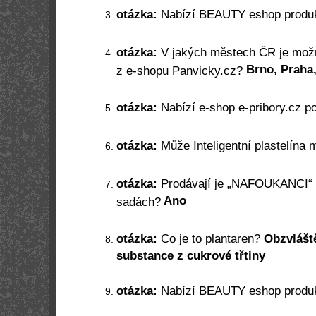
otázka:
Nabízí BEAUTY eshop produk
otázka:
V jakých městech ČR je možn
Brno, Praha
z e-shopu Panvicky.cz?
otázka:
Nabízí e-shop e-pribory.cz p
otázka:
Může Inteligentní plastelína 
otázka:
Prodávají je „NAFOUKANCI“
Ano
sadách?
otázka:
Co je to plantaren?
Obzvlášt
substance z cukrové třtiny
otázka:
Nabízí BEAUTY eshop produ