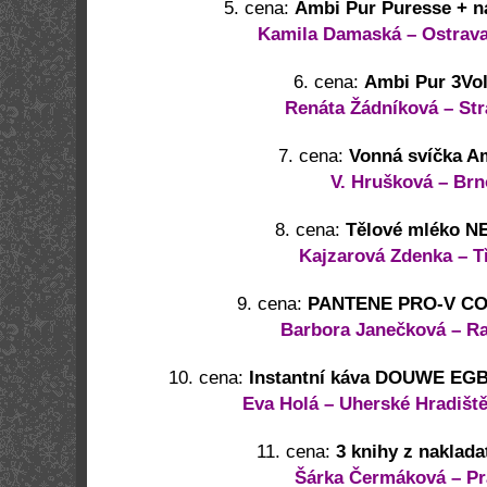
5. cena:
Ambi Pur Puresse + n
Kamila Damaská – Ostrava
6. cena:
Ambi Pur 3Vol
Renáta Žádníková – Str
7. cena:
Vonná svíčka A
V. Hrušková – Brn
8. cena:
Tělové mléko 
Kajzarová Zdenka – T
9. cena:
PANTENE PRO-V C
Barbora Janečková – R
10. cena:
Instantní káva DOUWE EG
Eva Holá – Uherské Hradiště
11. cena:
3 knihy z naklada
Šárka Čermáková – Pr