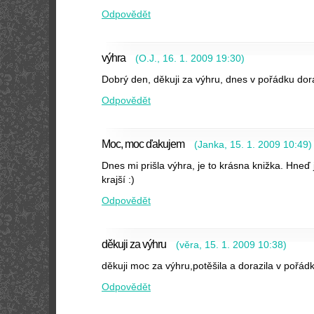
Odpovědět
výhra
(
O.J.
,
16. 1. 2009
19:30
)
Dobrý den, děkuji za výhru, dnes v pořádku dora
Odpovědět
Moc, moc ďakujem
(
Janka
,
15. 1. 2009
10:49
)
Dnes mi prišla výhra, je to krásna knižka. Hneď
krajší :)
Odpovědět
děkuji za výhru
(
věra
,
15. 1. 2009
10:38
)
děkuji moc za výhru,potěšila a dorazila v pořád
Odpovědět