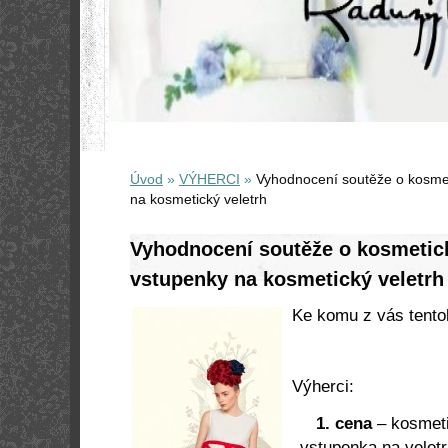
Úvod
»
VÝHERCI
»
Vyhodnocení soutěže o kosmet
na kosmetický veletrh
Vyhodnocení soutěže o kosmetick
vstupenky na kosmetický veletrh
Ke komu z vás tentok
Výherci:
1. cena
– kosmeti
vstupenka na vel