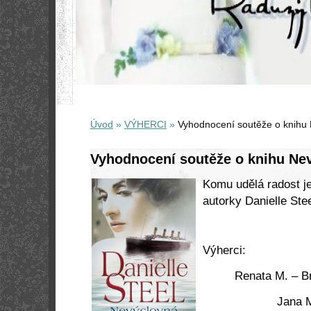
Úvod
»
VÝHERCI
»
Vyhodnocení soutěže o knihu 
Vyhodnocení soutěže o knihu Ne
Komu udělá radost je
autorky Danielle Ste
Výherci:
Renata M. – B
Jana 