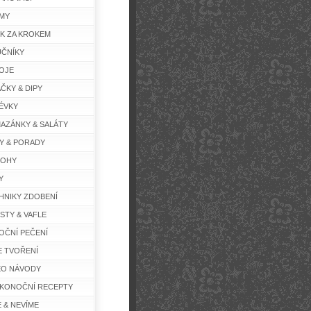
MY
K ZA KROKEM
ČNÍKY
OJE
ČKY & DIPY
ÉVKY
AZÁNKY & SALÁTY
Y & PORADY
LOHY
Y
HNIKY ZDOBENÍ
STY & VAFLE
OČNÍ PEČENÍ
E TVOŘENÍ
EO NÁVODY
IKONOČNÍ RECEPTY
E & NEVÍME