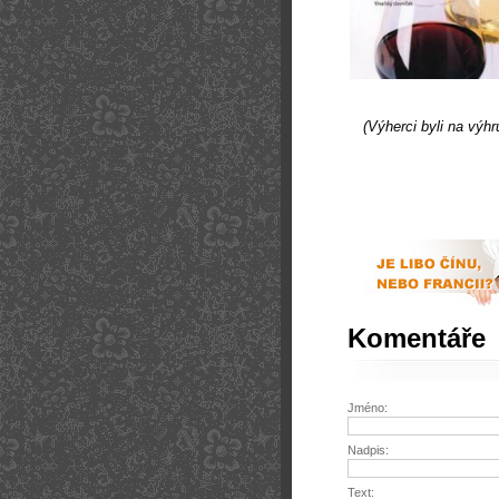
(Výherci byli na výh
Komentáře
Jméno:
Nadpis:
Text: