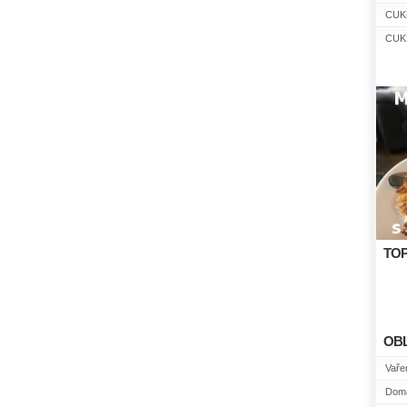
CUK
CUK
TOP
OB
Vařen
Domá