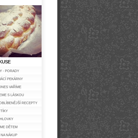
KUSE
Y - PORADY
ÁCÍ PEKÁRNY
DNES VAŘÍME
EME S LÁSKOU
OBLÍBENĚJŠÍ RECEPTY
TÍKY
HLOVKY
ÍME DĚTEM
 NA NÁKUP