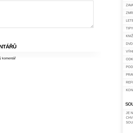
ZAV
ZMR
LET
TIP
KNI
DVD
NTÁŘŮ
VÝH
ný komentář
ODK
POD
PRA
REF
KON
SO
JE 
CHV
SOU