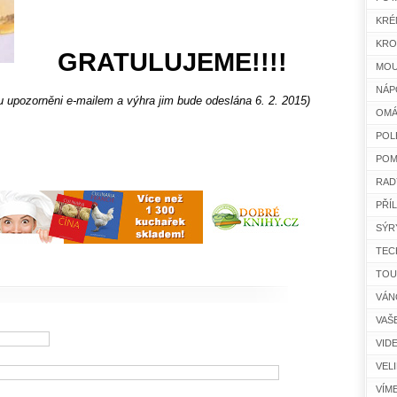
KRÉ
KRO
GRATULUJEME!!!!
MOU
NÁP
ru upozorněni e-mailem a výhra jim bude odeslána 6. 2. 2015)
OMÁ
POL
POM
RAD
PŘÍ
SÝR
TEC
TOU
VÁN
VAŠ
VID
VEL
VÍM