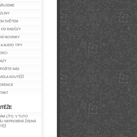
AŘUJEME
ZLINY
EM SVĚTEM
Y OD RADŮZY
ŽNÍ NOVINKY
 & AUDIO TIPY
ERCI
AZY
POŘTE NÁS
VIDLA SOUTĚŽÍ
ERENCE
TAKT
UTĚŽE
NÁM LÍTO, V TUTO
ÍLI NEPROBÍHÁ ŽÁDNÁ
TĚŽ