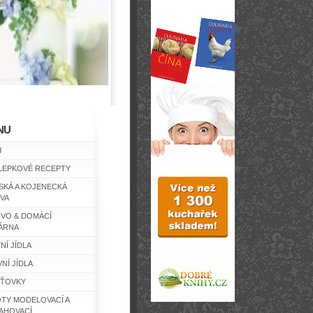
NU
d
LEPKOVÉ RECEPTY
SKÁ A KOJENECKÁ
IVA
IVO & DOMÁCÍ
ÁRNA
NÍ JÍDLA
NÍ JÍDLA
ŤOVKY
TY MODELOVACÍ A
AHOVACÍ