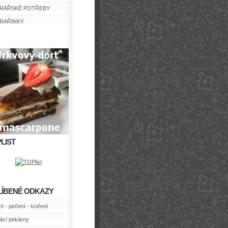
RÁŘSKÉ POTŘEBY
RAŘINKY
LIST
LÍBENÉ ODKAZY
í - pečení - tvoření
cí pekárny