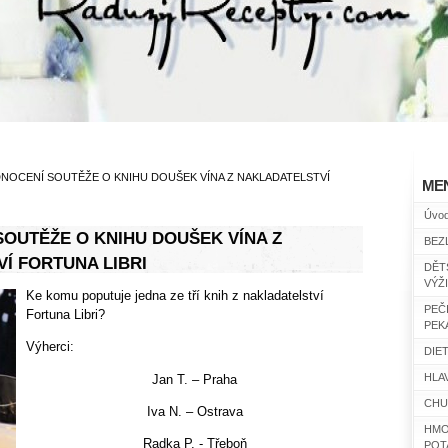
NOCENÍ SOUTĚŽE O KNIHU DOUŠEK VÍNA Z NAKLADATELSTVÍ
ME
Úvo
OUTĚŽE O KNIHU DOUŠEK VÍNA Z
BEZ
Í FORTUNA LIBRI
DĚT
VÝŽ
Ke komu poputuje jedna ze tří knih z nakladatelství
PEČ
Fortuna Libri?
PEK
Výherci:
DIET
HLAV
Jan T. – Praha
CHU
Iva N. – Ostrava
HMO
Radka P. - Třeboň
POT