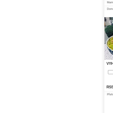
Mami
Domá
VY
RS
Přeh