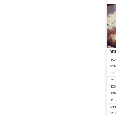
DIS
RAD
DOM
CO 
PEČ
NEJ
DOR
RYC
VAŘ
KAM