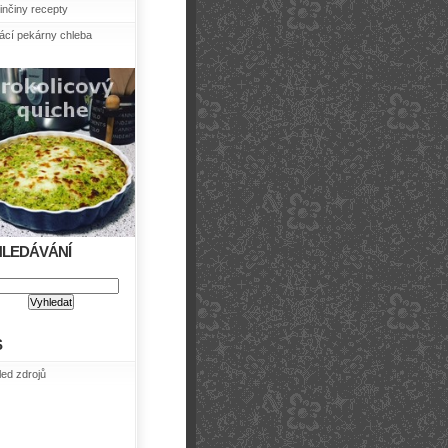
nčiny recepty
cí pekárny chleba
HLEDÁVÁNÍ
S
led zdrojů