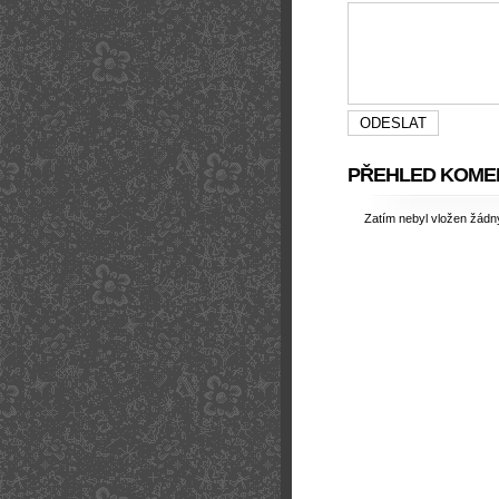
PŘEHLED KOME
Zatím nebyl vložen žád