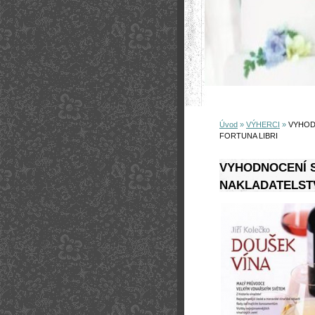
Úvod
»
VÝHERCI
»
VYHOD
FORTUNA LIBRI
VYHODNOCENÍ S
NAKLADATELSTV