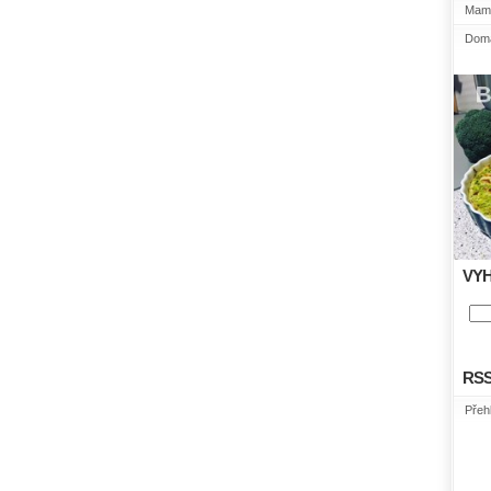
Mami
Domá
VY
RS
Přeh