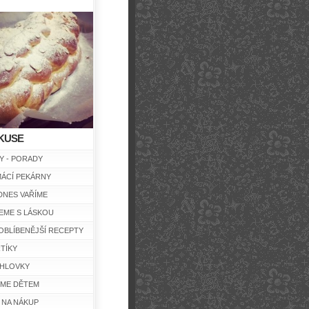
KUSE
Y - PORADY
ÁCÍ PEKÁRNY
DNES VAŘÍME
EME S LÁSKOU
OBLÍBENĚJŠÍ RECEPTY
TÍKY
HLOVKY
ÍME DĚTEM
 NA NÁKUP