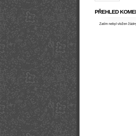
PŘEHLED KOME
Zatím nebyl vložen žád