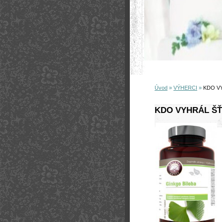
Úvod
»
VÝHERCI
»
KDO V
KDO VYHRÁL ŠŤ