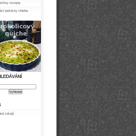
nčiny recepty
cí pekárny chleba
HLEDÁVÁNÍ
S
led zdrojů