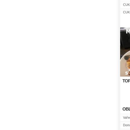
CUK
CUK
TOP
OB
Vařen
Domá