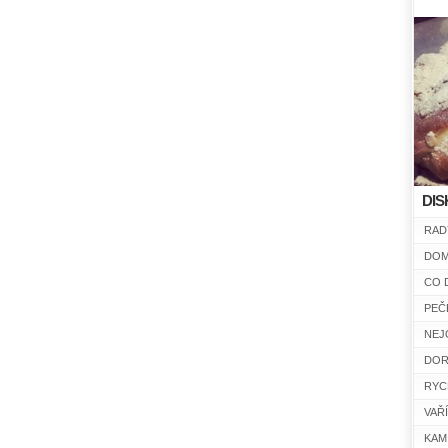
DIS
RAD
DOM
CO 
PEČ
NEJ
DOR
RYC
VAŘ
KAM