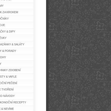
MY
K ZA KROKEM
ČNÍKY
OJE
ČKY & DIPY
ÉVKY
AZÁNKY & SALÁTY
Y & PORADY
LOHY
Y
HNIKY ZDOBENÍ
STY & VAFLE
OČNÍ PEČENÍ
E TVOŘENÍ
EO NÁVODY
IKONOČNÍ RECEPTY
E & NEVÍME