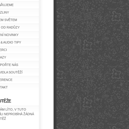
AŘUJEME
ZLINY
EM SVĚTEM
Y OD RADŮZY
ŽNÍ NOVINKY
 & AUDIO TIPY
ERCI
AZY
POŘTE NÁS
VIDLA SOUTĚŽÍ
ERENCE
TAKT
UTĚŽE
NÁM LÍTO, V TUTO
ÍLI NEPROBÍHÁ ŽÁDNÁ
TĚŽ