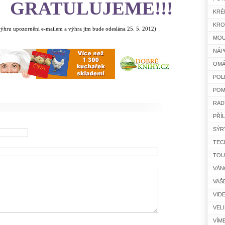
GRATULUJEME!!!
KRÉ
KRO
výhru upozorněni e-mailem a výhra jim bude odeslána 25. 5. 2012)
MOU
NÁP
OMÁ
POL
POM
RAD
PŘÍ
SÝR
TEC
TOU
VÁN
VAŠ
VID
VEL
VÍM