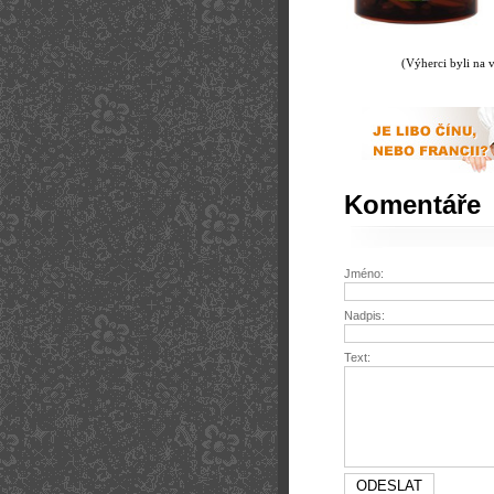
(Výherci byli na 
Komentáře
Jméno:
Nadpis:
Text: