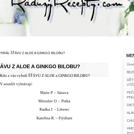
YHRÁL ŠŤÁVU Z ALOE A GINKGO BILOBU?
ME
Úvo
ÁVU Z ALOE A GINKGO BILOBU?
BEZ
Kdo z vás vyhrál ŠŤÁVU Z ALOE a GINKGO BILOBU?
DĚT
V soutěži vyhrávají:
VÝŽ
Marie P. – Sázava
PEČ
PEK
Miroslav O. – Praha
DIET
Radka J. – Liberec
HLAV
Kateřina R. – Frýdlant
CHU
HMO
POT