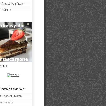
RÁŘSKÉ POTŘEBY
RAŘINKY
LIST
LÍBENÉ ODKAZY
í - pečení - tvoření
cí pekárny