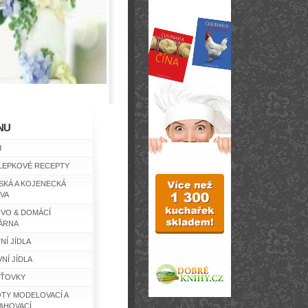
NU
d
LEPKOVÉ RECEPTY
SKÁ A KOJENECKÁ
IVA
IVO & DOMÁCÍ
ÁRNA
NÍ JÍDLA
NÍ JÍDLA
ŤOVKY
TY MODELOVACÍ A
AHOVACÍ