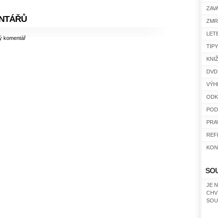
ZAV
NTÁŘŮ
ZMR
LET
ný komentář
TIP
KNI
DVD
VÝH
ODK
POD
PRA
REF
KON
SO
JE 
CHV
SOU