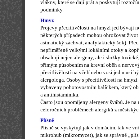
vlákny, které se dají prát a poskytují rozto
podmínky.
Hmyz
Projevy přecitlivělosti na hmyzí jed bývají 
některých případech mohou ohrožovat život
astmatický záchvat, anafylaktický šok). Přeci
nepřiměřeně velkými lokálními otoky a kopř
obsahují nejen alergeny, ale i složky toxick
přímým působením na krevní oběh a nervov
přecitlivělostí na včelí nebo vosí jed musí b
alergologa. Osoby s přecitlivělostí na hmyzí
vybaveny pohotovostním balíčkem, který obs
a antihistaminika.
Často jsou opomíjeny alergeny švábů. Je na 
celoročních problémech alergiků z městskýc
Plísně
Plísně se vyskytují jak v domácím, tak ve vn
mikrohub (mikromycet), jak se správně „plís