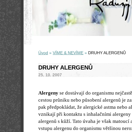
Úvod
»
VÍME & NEVÍME
»
DRUHY ALERGENŮ
DRUHY ALERGENŮ
25. 10. 2007
Alergeny
se dostávají do organismu nejčastěj
cestou průniku nebo působení alergenů je zaž
pak předpokládat, že alergické astma nebo a
vznikají při kontaktu s inhalačními alergeny
alergenů s kůží. Tato úvaha je však matoucí 
vstupu alergenu do organismu většinou ner