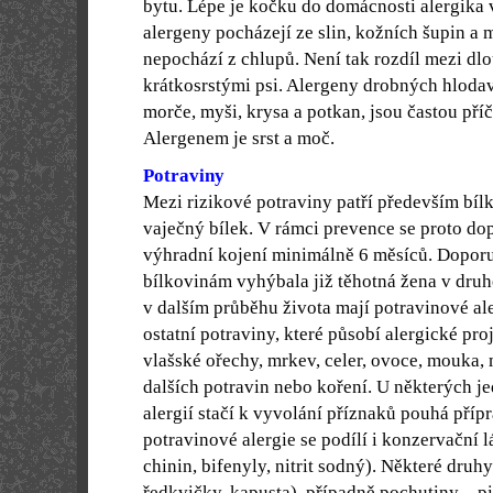
bytu. Lépe je kočku do domácnosti alergika 
alergeny pocházejí ze slin, kožních šupin a
nepochází z chlupů. Není tak rozdíl mezi dl
krátkosrstými psi. Alergeny drobných hlodav
morče, myši, krysa a potkan, jsou častou příč
Alergenem je srst a moč.
Potraviny
Mezi rizikové potraviny patří především bí
vaječný bílek. V rámci prevence se proto d
výhradní kojení minimálně 6 měsíců. Doporu
bílkovinám vyhýbala již těhotná žena v druhé
v dalším průběhu života mají potravinové a
ostatní potraviny, které působí alergické proj
vlašské ořechy, mrkev, celer, ovoce, mouka,
dalších potravin nebo koření. U některých j
alergií stačí k vyvolání příznaků pouhá přípr
potravinové alergie se podílí i konzervační 
chinin, bifenyly, nitrit sodný). Některé druhy
ředkvičky, kapusta), případně pochutiny – p