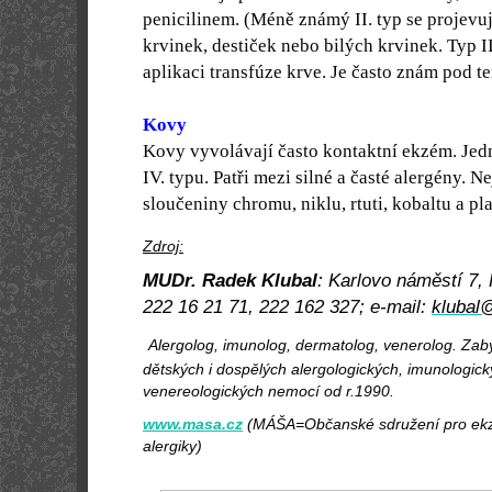
penicilinem. (Méně známý II. typ se projev
krvinek, destiček nebo bilých krvinek. Typ I
aplikaci transfúze krve. Je často znám pod 
Kovy
Kovy vyvolávají často kontaktní ekzém. Jedn
IV. typu. Patři mezi silné a časté alergény. Ne
sloučeniny chromu, niklu, rtuti, kobaltu a pla
Zdroj:
MUDr. Radek Klubal
:
Karlovo náměstí 7, 
222 16 21 71, 222 162 327; e-mail:
klubal
Alergolog, imunolog, dermatolog, venerolog. Zab
dětských i dospělých alergologických, imunologic
venereologických nemocí od r.1990.
www.masa.cz
(MÁŠA=Občanské sdružení pro ekze
alergiky)