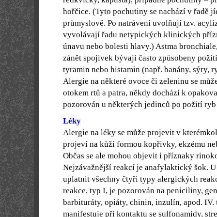
hořčice. (Tyto pochutiny se nachází v řadě j
průmyslově. Po natrávení uvolňují tzv. acyli
vyvolávají řadu netypických klinických pří
únavu nebo bolesti hlavy.) Astma bronchiale
zánět spojivek bývají často způsobeny požit
tyramin nebo histamin (např. banány, sýry, r
Alergie na některé ovoce či zeleninu se můž
otokem rtů a patra, někdy dochází k opakova
pozorován u některých jedinců po požití ryb
Léky
Alergie na léky se může projevit v kterémko
projeví na kůži formou kopřivky, ekzému ne
Občas se ale mohou objevit i příznaky rinoko
Nejzávažnější reakcí je anafylaktický šok. U
uplatnit všechny čtyři typy alergických reak
reakce, typ I, je pozorován na peniciliny, g
barbituráty, opiáty, chinin, inzulín, apod. IV.
manifestuje při kontaktu se sulfonamidy, s