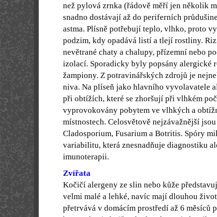
než pylová zrnka (řádově měří jen několik m
snadno dostávají až do periferních průdušin
astma. Plísně potřebují teplo, vlhko, proto v
podzim, kdy opadává listí a tlejí rostliny. R
nevětrané chaty a chalupy, přízemní nebo po
izolací. Sporadicky byly popsány alergické 
žampiony. Z potravinářských zdrojů je nejne
niva. Na plíseň jako hlavního vyvolavatele 
při obtížích, které se zhoršují při vlhkém po
vyprovokovány pobytem ve vlhkých a obtížn
místnostech. Celosvětově nejzávažnější jsou
Cladosporium, Fusarium a Botritis. Spóry m
variabilitu, která znesnadňuje diagnostiku al
imunoterapii.
Zvířata
Kočičí alergeny ze slin nebo kůže představuj
velmi malé a lehké, navíc mají dlouhou živo
přetrvává v domácím prostředí až 6 měsíců p