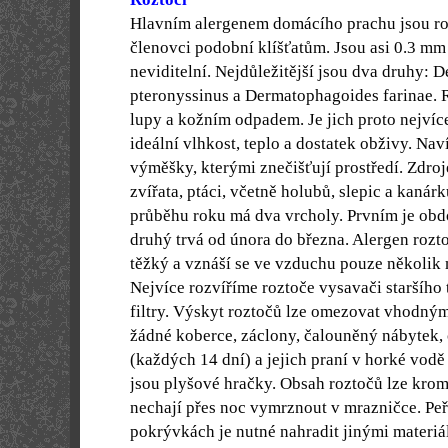
Hlavním alergenem domácího prachu jsou roz
členovci podobní klíšťatům. Jsou asi 0.3 m
neviditelní. Nejdůležitější jsou dva druhy:
pteronyssinus a Dermatophagoides farinae. R
lupy a kožním odpadem. Je jich proto nejvíc
ideální vlhkost, teplo a dostatek obživy. Naví
výměšky, kterými znečišťují prostředí. Zdroj
zvířata, ptáci, včetně holubů, slepic a kanár
průběhu roku má dva vrcholy. Prvním je obd
druhý trvá od února do března. Alergen rozt
těžký a vznáší se ve vzduchu pouze několik 
Nejvíce rozvíříme roztoče vysavači staršího 
filtry. Výskyt roztočů lze omezovat vhodným
žádné koberce, záclony, čalouněný nábytek,
(každých 14 dní) a jejich praní v horké vod
jsou plyšové hračky. Obsah roztočů lze kromě 
nechají přes noc vymrznout v mrazničce. Peří
pokrývkách je nutné nahradit jinými materiá