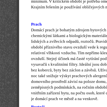
minimum. V kritickém období je potřeba ome
Krajním řešením je používání obličejových 
Prach
Domácí prach je bohatým zdrojem bytových a
chemickými látkami a biologickým materiálem
lidských a zvířecích odpadů, roztočů. Pravid
období příznivého stavu ovzduší vede k regu
relativní vlhkosti vzduchu. Tím nepřímo kle
ovzduší. Stejný účinek má časté vytírání po
vysavačů s kvalitními filtry. Ideální jsou d
bez koberců, byty bez záclon a závěsů. Užív
noc také snižuje výskyt prachových alergenů
domovního prostředí závisí na poloze domu,
zeměpisných podmínkách, na ročním období,
vnitřním zařízení bytu, na počtu osob, které
je domácí prach ve městě a na venkově.
Roztoči