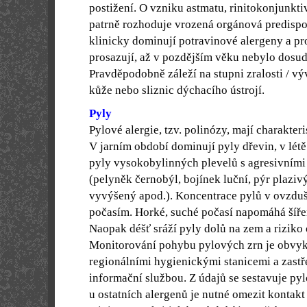
postižení. O vzniku astmatu, rinitokonjunkt
patrně rozhoduje vrozená orgánová predispo
klinicky dominují potravinové alergeny a pr
prosazují, až v pozdějším věku nebylo dosu
Pravděpodobně záleží na stupni zralosti / vý
kůže nebo sliznic dýchacího ústrojí.
Pyly
Pylové alergie, tzv. polinózy, mají charakter
V jarním období dominují pyly dřevin, v létě
pyly vysokobylinných plevelů s agresivními
(pelyněk černobýl, bojínek luční, pýr plaziv
vyvýšený apod.). Koncentrace pylů v ovzduší
počasím. Horké, suché počasí napomáhá šíření
Naopak déšť sráží pyly dolů na zem a riziko o
Monitorování pohybu pylových zrn je obvyk
regionálními hygienickými stanicemi a zastř
informační službou. Z údajů se sestavuje pyl
u ostatních alergenů je nutné omezit kontakt 