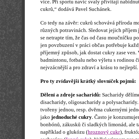
více. Při sportu navíc svaly přivítají nabídn
cukrů,“ dodává Pavel Suchánek.
Co tedy na závěr: cukrů schovává příroda m
různých potravinách. Sledovat jejich příjem 
se netrapte tím, že čas od času moučníčku p
jen povzbuzení v práci občas potřebuje každ
příjemný způsob, jak dostat cukry zase ven.
badmintonu, fotbalu nebo výletu s rodinou či
nejvzácnější a pro zdraví a krásu to nejlepší.
Pro ty zvídavější krátký slovníček pojmů:
Dělení a zdroje sacharidů:
Sacharidy dělím
disacharidy, oligosacharidy a polysacharidy
tvořeny jednou, resp. dvěma cukernými jedn
jako
jednoduché cukry
. Často je konzumuje
bonbónů, zákusků či sladkých limonád, ale t
například o glukózu (
hroznový cukr
), fruktó