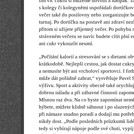
tím víc cukru si můžeme dovolit a naopak. Ta
s kolegy či kolegyněmi uspořádali dortíčkov
večer také do posilovny nebo zorganizujte 
turnaj. Po dortíčku na postavě ani zdraví ne
přitom si užijete příjemný večer. Po pohybu 
stráveném večeru se navíc budete cítit plní e
ani cukr vykouzlit neumí.
„Počítání kalorií a stresování se s dietami 
krátkodobě. Nejlepší cestou, jak dostat cukry
a nemusíte být ani vrcholoví sportovci. I fot
může dát pořádně zabrat,“ vysvětluje Pavel
výživu. Sport a aktivity obecně také urychluj
dobrou náladu a při zábavné činnosti zapo
Mlsnou raz dva. Na co byste zapomínat neměl
hýbete, můžete klidně sáhnout i po slazených
při námaze snadno poradí a dodají mu potřeb
nikdy dost. „Podle posledních průzkumů lidé,
tedy si vybírají nápoje podle své chuti, vypí