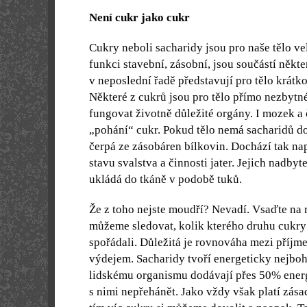
Není cukr jako cukr
Cukry neboli sacharidy jsou pro naše tělo vel
funkci stavební, zásobní, jsou součástí někte
v neposlední řadě představují pro tělo krátk
Některé z cukrů jsou pro tělo přímo nezbytn
fungovat životně důležité orgány. I mozek a
„pohání“ cukr. Pokud tělo nemá sacharidů d
čerpá ze zásobáren bílkovin. Dochází tak na
stavu svalstva a činnosti jater. Jejich nadbyt
ukládá do tkáně v podobě tuků.
Že z toho nejste moudří? Nevadí. Vsaďte na
můžeme sledovat, kolik kterého druhu cukry
spořádali. Důležitá je rovnováha mezi příjm
výdejem. Sacharidy tvoří energeticky nejboha
lidskému organismu dodávají přes 50% energi
s nimi nepřehánět. Jako vždy však platí zás