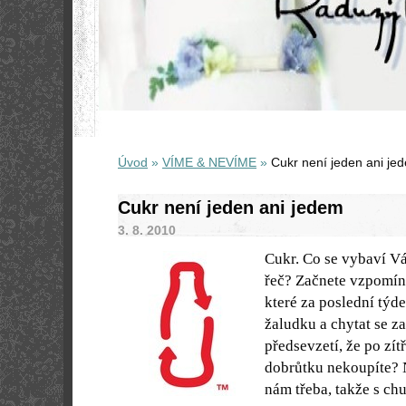
Úvod
»
VÍME & NEVÍME
»
Cukr není jeden ani je
Cukr není jeden ani jedem
3. 8. 2010
Cukr. Co se vybaví Vá
řeč? Začnete vzpomína
které za poslední týd
žaludku a chytat se z
předsevzetí, že po zí
dobrůtku nekoupíte? 
nám třeba, takže s chu