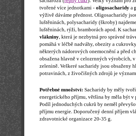
sacharózu (
řepný cukr
). Velký význam pro z
tvořené více jednotkami -
oligosacharidy
a
výživě dáváme přednost. Oligosacharidy jso
luštěninách, polysacharidy (škroby) najdeme
luštěninách, rýži, bramborách apod. K sachari
vlákniny
, která je nezbytná pro správné tráv
pomáhá v léčbě nadváhy, obezity a cukrovky
některých nádorových onemocnění a před cho
obsažena hlavně v celozrnných výrobcích, v 
zelenině. Veškeré sacharidy jsou obsaženy h
potravinách, z živočišných zdrojů je význa
Potřebné množství:
Sacharidy by měly tvoři
energetického příjmu, většina by měla být v
Podíl jednoduchých cukrů by neměl převyšo
příjmu energie. Doporučený denní příjem vl
zdravotnické organizace 20-35 g.