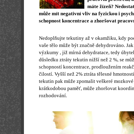
máte žízeň? Nedostat
může mít negativní vliv na fyzickou i psych
schopnost koncentrace a zhoršovat pracov
Nedoplňujte tekutiny až v okamžiku, kdy pocí
vaše tělo může být značně dehydrováno. Jak
výzkumy , již mírná dehydratace, tedy úbyte
důsledku ztráty tekutin nižší než 2 %, se mů
schopností koncentrace, prodloužením reak
čilostí. Vyšší než 2% ztráta tělesné hmotnos
tekutin pak může zpomalit veškeré mozkové 
krátkodobou paměť, může zhoršovat koordin
rozhodování.