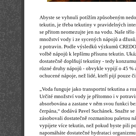
Abyste se vyhnuli potížím způsobeným ned
tekutin, je třeba tekutiny v pravidelných int
se přitom neomezujte jen na vodu. Naše tělo
množství vody i ze sycených nápojů a džusů,
z potravin. Podle výsledků výzkumů CREDO
volbě nápojů k lepšímu přísunu tekutin. Ukázal
dostatečně doplňují tekutiny - tedy konzumu
různé druhy nápojů - obvykle vypijí o 45 % a
ochucené nápoje, než lidé, kteří pijí pouze č
„Voda funguje jako transportní tekutina a ro
Určité množství vody je přítomno i v potrav
absorbována a zastane v něm svou funkci bez
čerpána,“ dodává Pavel Suchánek. Snažte se o
zásobovali dostatečně rozmanitou paletou 
vypijete více tekutin, než pokud byste pili 
napomáháte dostatečné hydrataci organizmu