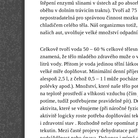
štěpení enzymů slinami v ústech až po absor
oběhu v dolním trávicím traktu). Tvoří až 75
nepostradatelná pro správnou činnost mozku
chladičem celého těla. Náš organizmus totiž,
našich aut, uvolňuje velké množství odpadní
Celkově tvoří voda 50 – 60 % celkové tělesn
znamená, že tělo mladého zdravého muže o 
litrů vody. Přitom je voda jedinou tělní látko
velké míře doplňovat. Minimální denní příjem
alespoň 2,5 l, z čehož 0,5 – 1 l může pocházet
polévky apod.). Množství, které naše tělo po
na teplotě prostředí a vlhkosti vzduchu (čím j
potíme, tudíž potřebujeme pravidelně pít). D
aktivita, které se věnujeme (při náročné fyz
aktivitě logicky roste potřeba doplňování tek
i zdravotní stav . Rozhodně nelze opomínat 
tekutin. Mezi časté projevy dehydratace patří
podrážděnost nebo únava. Dokonce i mírná 