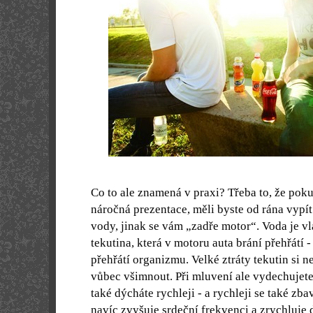
Co to ale znamená v praxi? Třeba to, že pok
náročná prezentace, měli byste od rána vypít 
vody, jinak se vám „zadře motor“. Voda je vl
tekutina, která v motoru auta brání přehřátí -
přehřátí organizmu. Velké ztráty tekutin si 
vůbec všimnout. Při mluvení ale vydechujet
také dýcháte rychleji - a rychleji se také zb
navíc zvyšuje srdeční frekvenci a zrychluje 