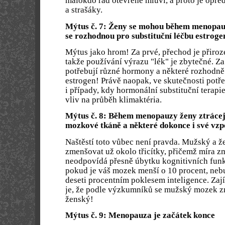
málokdo rád otevřeně mluví, a proto je opř
a strašáky.
Mýtus č. 7: Ženy se mohou během menopauz
se rozhodnou pro substituční léčbu estrog
Mýtus jako hrom! Za prvé, přechod je přiroz
takže používání výrazu "lék" je zbytečné. Za
potřebují různé hormony a některé rozhodně
estrogen! Právě naopak, ve skutečnosti potřeb
i případy, kdy hormonální substituční terap
vliv na průběh klimaktéria.
Mýtus č. 8: Během menopauzy ženy ztrácej
mozkové tkáně a některé dokonce i své vz
Naštěstí toto vůbec není pravda. Mužský a 
zmenšovat už okolo třicítky, přičemž míra 
neodpovídá přesně úbytku kognitivních funk
pokud je váš mozek menší o 10 procent, neb
deseti procentním poklesem inteligence. Zají
je, že podle výzkumníků se mužský mozek z
ženský!
Mýtus č. 9: Menopauza je začátek konce