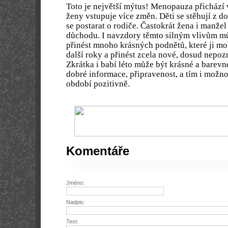
Toto je největší mýtus! Menopauza přichází 
ženy vstupuje více změn. Děti se stěhují z 
se postarat o rodiče. Častokrát žena i manže
důchodu. I navzdory těmto silným vlivům m
přinést mnoho krásných podnětů, které ji mo
další roky a přinést zcela nové, dosud nepoz
Zkrátka i babí léto může být krásné a bare
dobré informace, připravenost, a tím i možn
období pozitivně.
Komentáře
Jméno:
Nadpis:
Text: