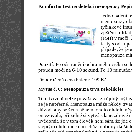
Komfortní test na detekci menopauzy Pep
Jedno balení t
menopauzy obs
tyčinkové imun
zjištění folik
(FSH) v moči.
testy s odstup
případě, že jso
menopauza můž
Použití: Po odstranění ochranného víčka se 
proudu moči na 6-10 sekund. Po 10 minutách
Doporučená cena balení: 199 Kč
Mýtus č. 6: Menopauza trvá několik let
Toto tvrzení nelze považovat za úplný mýtus
že je nepřesné. Menopauza může někdy trvat 
důvod, aby se žena během tohoto období n
omezovala, případně si vytvářela nezdravé ná
uvědomit, že v tom člověk není sám, že jde o
stejným obdobím si prochází miliony dalšíc