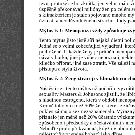
jevu, protože se ho zkrátka jen velmi málo ž
úspěšně překonávají milióny žen po celém s
s klimaktériem je stále spojováno mnoho mýt
úzkosti a neodůvodněného strachu. Tady jsou 
Mýtus č. 1: Menopauza vždy způsobuje zvý
Tento mýtus jisto jistě šíří nějaká dietní poli
Jedná se o velmi zobecňující vyjádření, kter
podložené. U každé ženy je průběh menopauz
návaly horka, jiné je vůbec nepoznají, někt
kilečko přibrat, jiné zase ztratit. Vše záleží 
přístupu a stylu života.
Mýtus č. 2: Ženy ztrácejí v klimakteriu ch
Naštěstí se i tento mýtus už podařilo vyvráti
sexuality Masters & Johnsons zjistili, že lib
s hladinou estrogenu, která v období menopa
Kromě toho více než 50% žen, které se zúča
pokles zájmu o sex nezaznamenalo. Výrazný 
přiznalo jen méně než 20% účastnic výzkum
způsobeno i předsudky a očekáváními s me
Nebuďte proto překvapená, když i v období
milostný život stejně bohatý jako dříve.