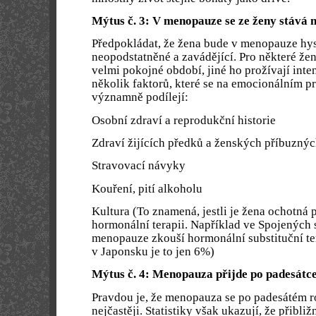
Mýtus č. 3: V menopauze se ze ženy stává 
Předpokládat, že žena bude v menopauze hys
neopodstatněné a zavádějící. Pro některé ž
velmi pokojné období, jiné ho prožívají inte
několik faktorů, které se na emocionálním 
významně podílejí:
Osobní zdraví a reprodukční historie
Zdraví žijících předků a ženských příbuzný
Stravovací návyky
Kouření, pití alkoholu
Kultura (To znamená, jestli je žena ochotná p
hormonální terapii. Například ve Spojených 
menopauze zkouší hormonální substituční te
v Japonsku je to jen 6%)
Mýtus č. 4: Menopauza přijde po padesátc
Pravdou je, že menopauza se po padesátém r
nejčastěji. Statistiky však ukazují, že přibliž