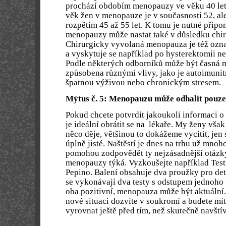
prochází obdobím menopauzy ve věku 40 let,
věk žen v menopauze je v současnosti 52, 
rozpětím 45 až 55 let. K tomu je nutné připo
menopauzy může nastat také v důsledku chi
Chirurgicky vyvolaná menopauza je též ozn
a vyskytuje se například po hysterektomii n
Podle některých odborníků může být časná
způsobena různými vlivy, jako je autoimuni
špatnou výživou nebo chronickým stresem.
Mýtus č. 5: Menopauzu může odhalit pouze
Pokud chcete potvrdit jakoukoli informaci o
je ideální obrátit se na lékaře. My ženy vša
něco děje, většinou to dokážeme vycítit, jen
úplně jisté. Naštěstí je dnes na trhu už mnoh
pomohou zodpovědět ty nejzásadnější otázky.
menopauzy týká. Vyzkoušejte například Tes
Pepino. Balení obsahuje dva proužky pro de
se vykonávají dva testy s odstupem jednoho 
oba pozitivní, menopauza může být aktuální.
nové situaci dozvíte v soukromí a budete mít 
vyrovnat ještě před tím, než skutečn