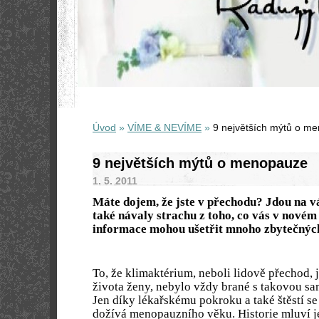
Úvod
»
VÍME & NEVÍME
»
9 největších mýtů o m
9 největších mýtů o menopauze
1. 5. 2011
Máte dojem, že jste v přechodu? Jdou na 
také návaly strachu z toho, co vás v nové
informace mohou ušetřit mnoho zbytečných
To, že klimaktérium, neboli lidově přechod, 
života ženy, nebylo vždy brané s takovou sa
Jen díky lékařskému pokroku a také štěstí se
dožívá menopauzního věku. Historie mluví j