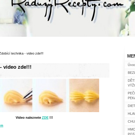
Zdobící technika - video zde!!!
ME
Úvo
- video zde!!!
BEZ
DĚT
VÝŽ
PEČ
PEK
DIET
HLAV
Video naleznete
ZDE
!!!
CHU
om
HMO
POT