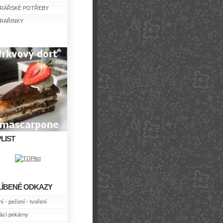
RÁŘSKÉ POTŘEBY
RAŘINKY
LIST
LÍBENÉ ODKAZY
í - pečení - tvoření
cí pekárny