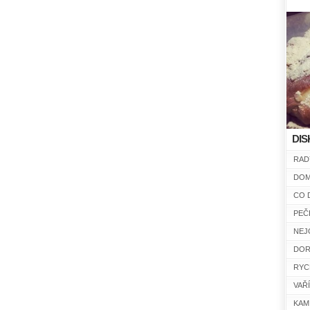
DIS
RAD
DOM
CO 
PEČ
NEJ
DOR
RYC
VAŘ
KAM