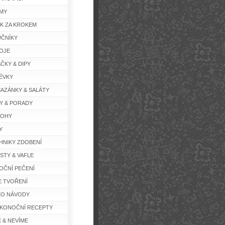
MY
K ZA KROKEM
ČNÍKY
OJE
ČKY & DIPY
ÉVKY
AZÁNKY & SALÁTY
Y & PORADY
LOHY
Y
HNIKY ZDOBENÍ
STY & VAFLE
OČNÍ PEČENÍ
E TVOŘENÍ
EO NÁVODY
IKONOČNÍ RECEPTY
E & NEVÍME