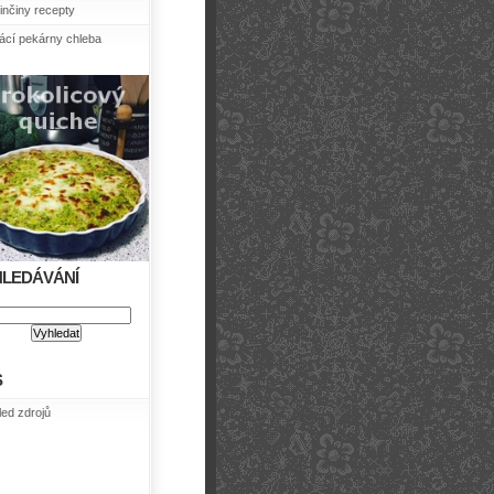
nčiny recepty
cí pekárny chleba
HLEDÁVÁNÍ
S
led zdrojů