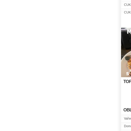
CUK
CUK
TOP
OB
Vařen
Domá