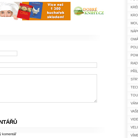
KRÉ
KRO
MOU
NÁP
OMÁ
POL
POM
RAD
PŘÍ
SÝR
TEC
TOU
VÁN
VAŠ
VID
NTÁŘŮ
VEL
ný komentář
VÍM