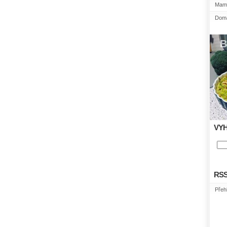
Mami
Domá
VY
RS
Přeh