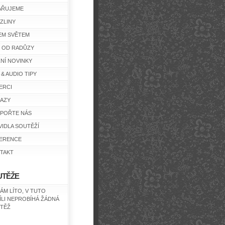
AŘUJEME
ZLINY
EM SVĚTEM
Y OD RADŮZY
ŽNÍ NOVINKY
 & AUDIO TIPY
ERCI
AZY
POŘTE NÁS
VIDLA SOUTĚŽÍ
ERENCE
TAKT
UTĚŽE
NÁM LÍTO, V TUTO
ÍLI NEPROBÍHÁ ŽÁDNÁ
TĚŽ