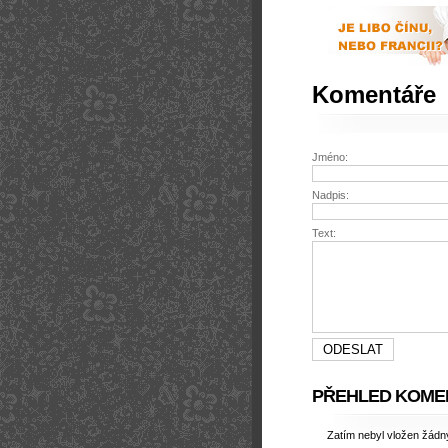
Komentáře
Jméno:
Nadpis:
Text:
PŘEHLED KOME
Zatím nebyl vložen žád