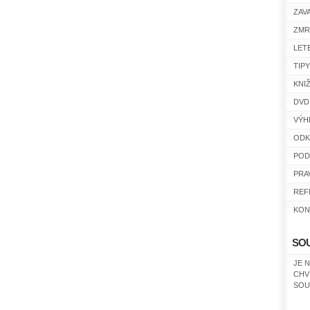
ZAV
ZMR
LET
TIP
KNI
DVD
VÝH
ODK
POD
PRA
REF
KON
SO
JE 
CHV
SOU