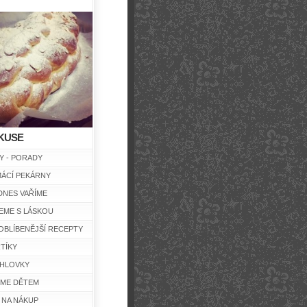
KUSE
Y - PORADY
ÁCÍ PEKÁRNY
DNES VAŘÍME
EME S LÁSKOU
OBLÍBENĚJŠÍ RECEPTY
TÍKY
HLOVKY
ÍME DĚTEM
 NA NÁKUP