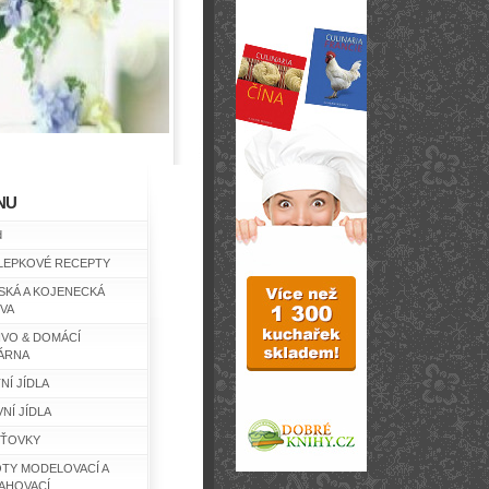
NU
d
LEPKOVÉ RECEPTY
SKÁ A KOJENECKÁ
IVA
IVO & DOMÁCÍ
ÁRNA
NÍ JÍDLA
NÍ JÍDLA
ŤOVKY
TY MODELOVACÍ A
AHOVACÍ