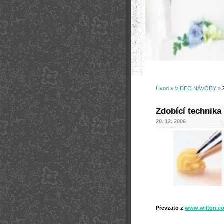
Úvod
»
VIDEO NÁVODY
»
Zdobící technika 
20. 12. 2006
Převzato z
www.wilton.c