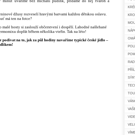
minut uvaříme bez míchání pudink, přidáme do něj tvaroh a
KRÉ
eninové džusy rozveselí hravými barvami každou dětskou oslavu.
KRO
huť má ten na fotce?
MOU
o malé hosty si zaslouží občerstvení i dospělí. Lahodné našlehané
NÁP
ermomixu dopřát během několika vteřin. Tak na léto!
OMÁ
 podívat na to, jak za půl hodiny navaříme typické české jídlo –
dlíkem!
POL
POM
RAD
PŘÍ
SÝR
TEC
TOU
VÁN
VAŠ
VID
VEL
VÍM