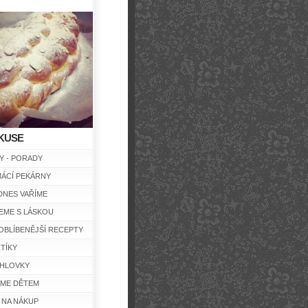
KUSE
Y - PORADY
ÁCÍ PEKÁRNY
DNES VAŘÍME
EME S LÁSKOU
OBLÍBENĚJŠÍ RECEPTY
TÍKY
HLOVKY
ÍME DĚTEM
 NA NÁKUP