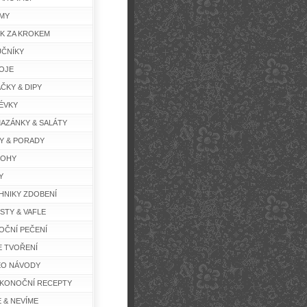
MY
K ZA KROKEM
ČNÍKY
OJE
ČKY & DIPY
ÉVKY
AZÁNKY & SALÁTY
Y & PORADY
LOHY
Y
HNIKY ZDOBENÍ
STY & VAFLE
OČNÍ PEČENÍ
E TVOŘENÍ
EO NÁVODY
IKONOČNÍ RECEPTY
E & NEVÍME