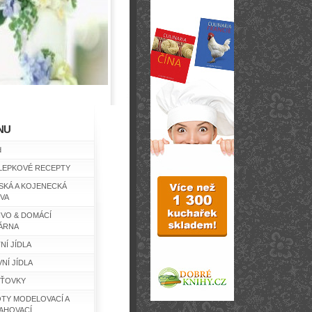
NU
d
LEPKOVÉ RECEPTY
SKÁ A KOJENECKÁ
IVA
IVO & DOMÁCÍ
ÁRNA
NÍ JÍDLA
NÍ JÍDLA
ŤOVKY
TY MODELOVACÍ A
AHOVACÍ