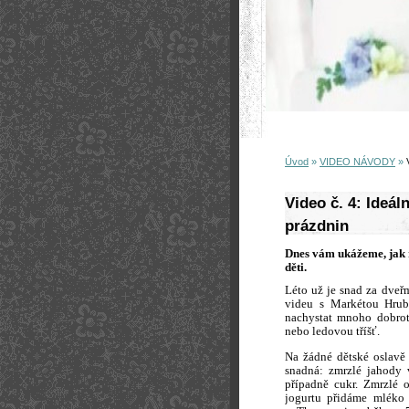
Úvod
»
VIDEO NÁVODY
»
Video č. 4: Ideá
prázdnin
Dnes vám ukážeme, jak r
děti.
Léto už je snad za dveřm
videu s Markétou Hrub
nachystat mnoho dobrot,
nebo ledovou tříšť.
Na žádné dětské oslavě
snadná: zmrzlé jahody 
případně cukr. Zmrzlé 
jogurtu přidáme mléko 