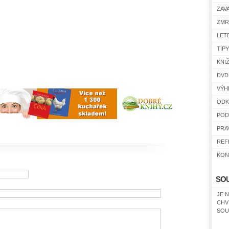
ZAV
ZMR
LET
TIP
KNI
DVD
VÝH
ODK
POD
PRA
REF
KON
SO
JE 
CHV
SOU