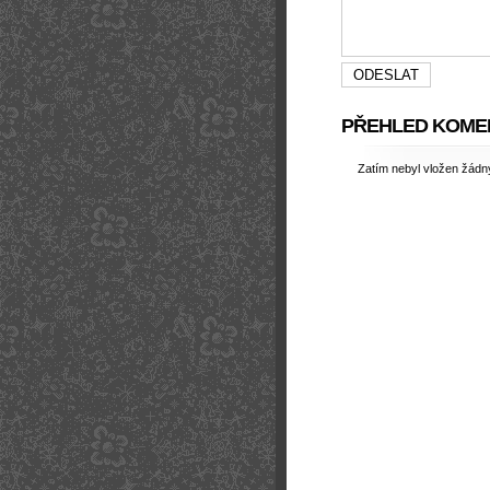
PŘEHLED KOME
Zatím nebyl vložen žád