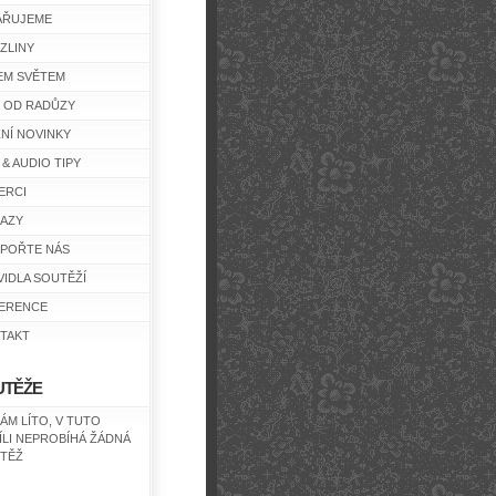
AŘUJEME
ZLINY
EM SVĚTEM
Y OD RADŮZY
ŽNÍ NOVINKY
 & AUDIO TIPY
ERCI
AZY
POŘTE NÁS
VIDLA SOUTĚŽÍ
ERENCE
TAKT
UTĚŽE
NÁM LÍTO, V TUTO
ÍLI NEPROBÍHÁ ŽÁDNÁ
TĚŽ