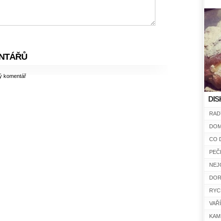
NTÁŘŮ
ný komentář
DIS
RAD
DOM
CO 
PEČ
NEJ
DOR
RYC
VAŘ
KAM