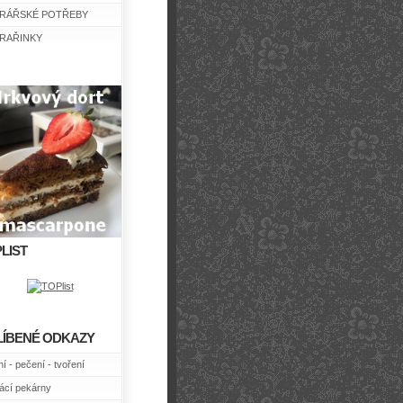
RÁŘSKÉ POTŘEBY
RAŘINKY
LIST
LÍBENÉ ODKAZY
í - pečení - tvoření
cí pekárny