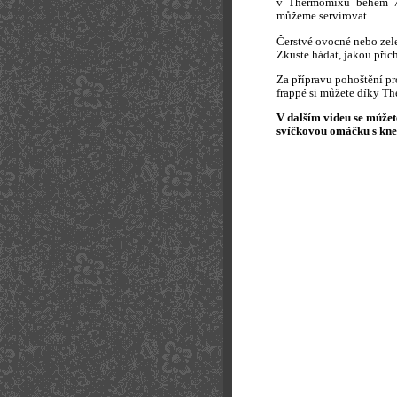
v Thermomixu během 7 
můžeme servírovat.
Čerstvé ovocné nebo zel
Zkuste hádat, jakou příc
Za přípravu pohoštění pr
frappé si můžete díky Th
V dalším videu se můžete
svíčkovou omáčku s kne