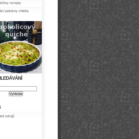
nčiny recepty
cí pekárny chleba
HLEDÁVÁNÍ
S
led zdrojů