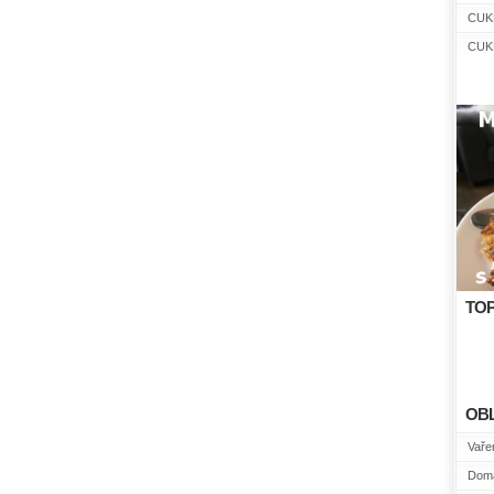
CUK
CUK
TOP
OB
Vařen
Domá