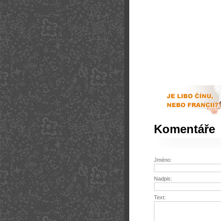
Komentáře
Jméno:
Nadpis:
Text: