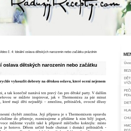
Video č. 4: Ideální oslava dětských narozenin nebo začátku prázdnin
ME
Úvo
lní oslava dětských narozenin nebo začátku
BEZ
DĚT
ychle vykouzlit dobroty na dětskou oslavu, které ocení nejenom
VÝŽ
PEČ
i, a tak konečně nastává ten pravý čas pro dětské party. V dalším
PEK
ešovou se můžete inspirovat, jak v Thermomixu za pár minut
 které mají děti nejraději – zmrzlinu, pribináček, ovocné džusy
DIET
HLAV
 nesmí chybět zmrzlina. Její příprava je s Thermomixem opravdu
CHU
vložíme do přístroje, rozmixujeme a přidáme k nim bílý jogurt,
ovoce můžeme využít také k přípravě mléčného koktejlu: místo
HMO
a je hotovo. Dětem určitě bude chutnat i domácí pribináček -
POT