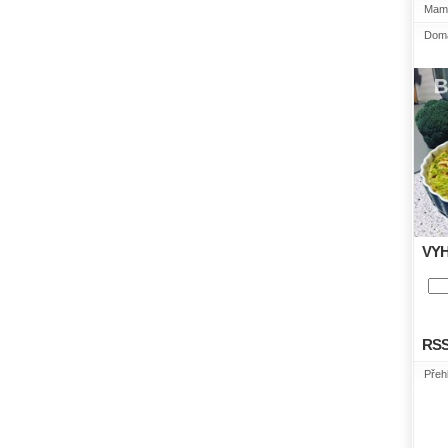
Mami
Domá
VY
RS
Přeh