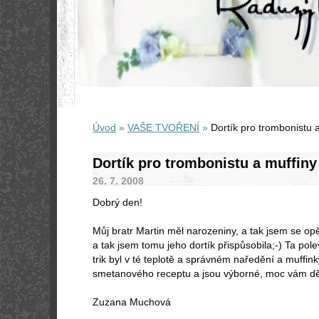
Úvod
»
VAŠE TVOŘENÍ
»
Dortík pro trombonistu 
Dortík pro trombonistu a muffiny
26. 7. 2008
Dobrý den!
Můj bratr Martin měl narozeniny, a tak jsem se opět
a tak jsem tomu jeho dortík přispůsobila;-) Ta po
trik byl v té teplotě a správném naředění a muffin
smetanového receptu a jsou výborné, moc vám děk
Zuzana Muchová