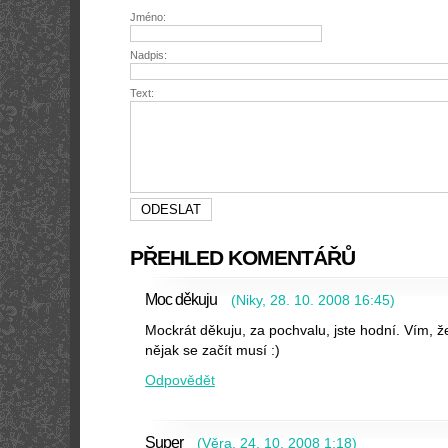
Jméno:
Nadpis:
Text:
PŘEHLED KOMENTÁŘŮ
Moc děkuju
(
Niky
,
28. 10. 2008
16:45
)
Mockrát děkuju, za pochvalu, jste hodní. Vím, ž
nějak se začít musí :)
Odpovědět
Super
(
Věra
,
24. 10. 2008
1:18
)