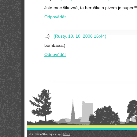
Jste moc šikovná, ta beruška s pivem je super!!!
Odpovědět
...:)
(
Rusty
,
19. 10. 2008
16:44
)
bombaaa:)
Odpovědět
© 2026 eStránky.cz
|
RSS