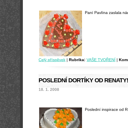
Paní Pavlína zaslala nád
Celý příspěvek
|
Rubrika:
VAŠE TVOŘENÍ
|
Kome
POSLEDNÍ DORTÍKY OD RENATY!
18. 1. 2008
Poslední inspirace od R