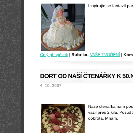
Inspirujte se fantazií pa
Celý příspěvek
|
Rubrika:
VAŠE TVOŘENÍ
|
Kome
DORT OD NAŠÍ ČTENÁŘKY K 50
4. 10. 2007
Naše čtenářka nám posla
vážil přes 2 kila. Posuď
dobrota. Mňam.