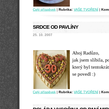
Celý příspěvek
|
Rubrika:
VAŠE TVOŘENÍ
|
Kome
SRDCE OD PAVLÍNY
25. 10. 2007
Ahoj Radůzo,
jak jsem slíbila, 
který byl tentokrá
se povedl :)
Celý příspěvek
|
Rubrika:
VAŠE TVOŘENÍ
|
Kome