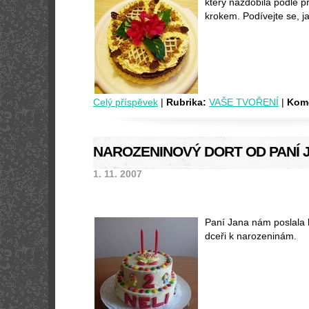
který nazdobila podle p
krokem. Podívejte se, ja
Celý příspěvek
|
Rubrika:
VAŠE TVOŘENÍ
|
Kome
NAROZENINOVÝ DORT OD PANÍ 
1. 11. 2007
Paní Jana nám poslala k
dceři k narozeninám.