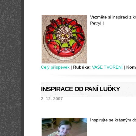
Vezměte si inspiraci z 
Petry!!!
Celý příspěvek
|
Rubrika:
VAŠE TVOŘENÍ
|
Kome
INSPIRACE OD PANÍ LUĎKY
2. 12. 2007
Inspirujte se krásným d