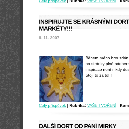
Celý příspěvek
|
Rubrika:
VAŠE TVOŘENÍ
|
Kome
INSPIRUJTE SE KRÁSNÝMI DORT
MARKÉTY!!!
8. 11. 2007
Během mého brouzdání p
na stránky plné nádhern
inspirace není nikdy dost
Stojí to za to!!!
Celý příspěvek
|
Rubrika:
VAŠE TVOŘENÍ
|
Kome
DALŠÍ DORT OD PANÍ MIRKY