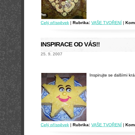
Celý příspěvek
|
Rubrika:
VAŠE TVOŘENÍ
|
Kome
INSPIRACE OD VÁS!!
25. 9. 2007
Inspirujte se dalšími krá
Celý příspěvek
|
Rubrika:
VAŠE TVOŘENÍ
|
Kome