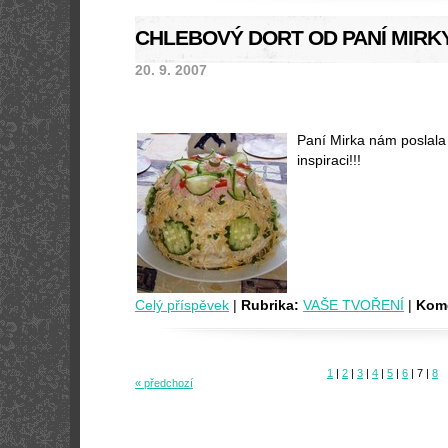
CHLEBOVÝ DORT OD PANÍ MIRK
20. 9. 2007
Paní Mirka nám poslala 
inspiraci!!!
Celý příspěvek
|
Rubrika:
VAŠE TVOŘENÍ
|
Kome
1
|
2
|
3
|
4
|
5
|
6
|
7
|
8
« předchozí