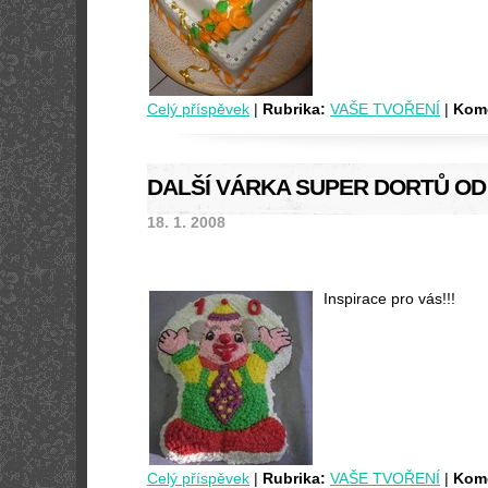
Celý příspěvek
|
Rubrika:
VAŠE TVOŘENÍ
|
Kome
DALŠÍ VÁRKA SUPER DORTŮ OD 
18. 1. 2008
Inspirace pro vás!!!
Celý příspěvek
|
Rubrika:
VAŠE TVOŘENÍ
|
Kome