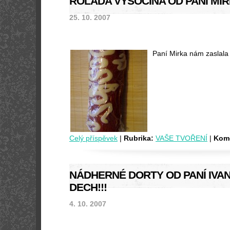
ROLÁDA VYSOČINA OD PANÍ MI
25. 10. 2007
Paní Mirka nám zaslala
Celý příspěvek
|
Rubrika:
VAŠE TVOŘENÍ
|
Kome
NÁDHERNÉ DORTY OD PANÍ IVA
DECH!!!
4. 10. 2007