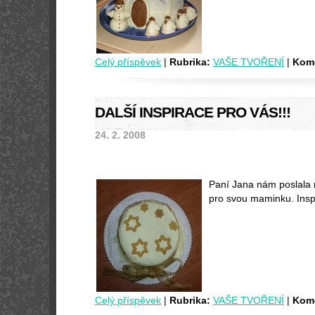
Celý příspěvek
|
Rubrika:
VAŠE TVOŘENÍ
|
Kome
DALŠÍ INSPIRACE PRO VÁS!!!
24. 2. 2008
Paní Jana nám poslala n
pro svou maminku. Inspi
Celý příspěvek
|
Rubrika:
VAŠE TVOŘENÍ
|
Kome