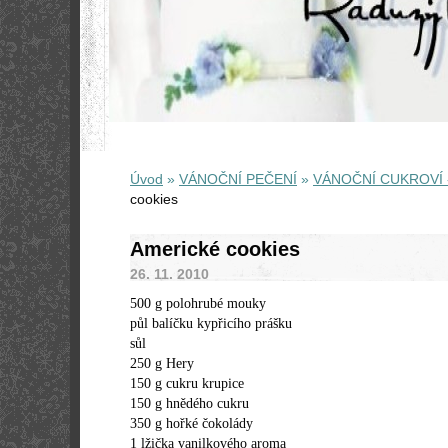
Úvod
»
VÁNOČNÍ PEČENÍ
»
VÁNOČNÍ CUKROVÍ 
cookies
Americké cookies
26. 11. 2010
500 g polohrubé mouky
půl balíčku kypřicího prášku
sůl
250 g Hery
150 g cukru krupice
150 g hnědého cukru
350 g hořké čokolády
1 lžička vanilkového aroma