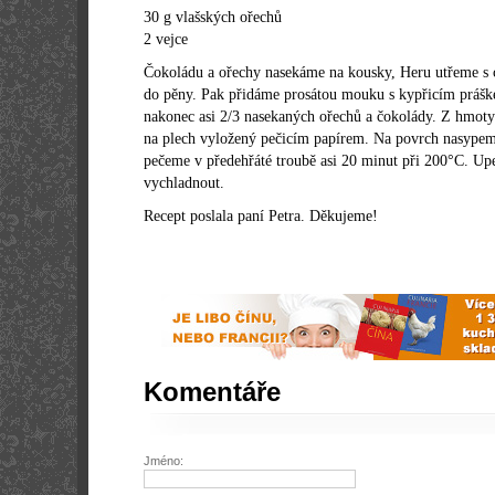
30 g vlašských ořechů
2 vejce
Čokoládu a ořechy nasekáme na kousky, Heru utřeme s
do pěny. Pak přidáme prosátou mouku s kypřicím prášk
nakonec asi 2/3 nasekaných ořechů a čokolády. Z hmoty
na plech vyložený pečicím papírem. Na povrch nasypem
pečeme v předehřáté troubě asi 20 minut při 200°C. U
vychladnout.
Recept poslala paní Petra. Děkujeme!
Komentáře
Jméno: