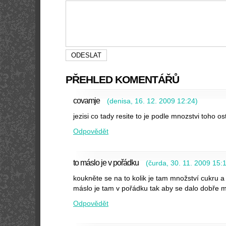
PŘEHLED KOMENTÁŘŮ
covamje
(
denisa
,
16. 12. 2009
12:24
)
jezisi co tady resite to je podle mnozstvi toho os
Odpovědět
to máslo je v pořádku
(
čurda
,
30. 11. 2009
15:
koukněte se na to kolik je tam množství cukru a p
máslo je tam v pořádku tak aby se dalo dobře 
Odpovědět