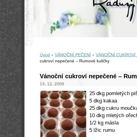
Úvod
»
VÁNOČNÍ PEČENÍ
»
VÁNOČNÍ CUKROVÍ 
cukroví nepečené – Rumové kuličky
Vánoční cukroví nepečené – Rum
14. 12. 2008
25 dkg pomletých pi
5 dkg kakaa
25 dkg cukru moučk
10 dkg mletých ořec
1/2 kg másla
5 lžic rumu