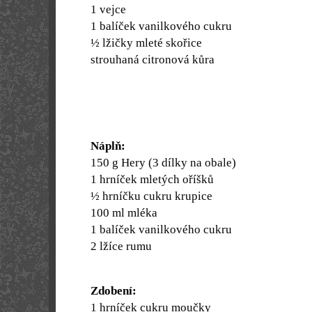
1 vejce
1 balíček vanilkového cukru
½ lžičky mleté skořice
strouhaná citronová kůra
Náplň:
150 g
Hery (3 dílky na obale)
1 hrníček mletých oříšků
½ hrníčku cukru krupice
100 ml mléka
1 balíček vanilkového cukru
2 lžíce rumu
Zdobení:
1 hrníček cukru moučky