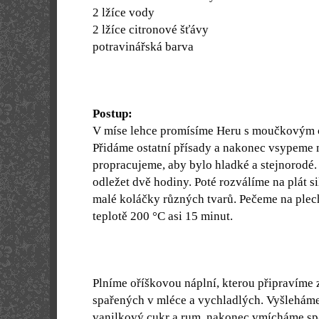
2 lžíce vody
2 lžíce citronové šťávy
potravinářská barva
Postup:
V míse lehce promísíme Heru s moučkovým 
Přidáme ostatní přísady a nakonec vsypeme 
propracujeme, aby bylo hladké a stejnorodé
odležet dvě hodiny. Poté rozválíme na plát s
malé koláčky různých tvarů. Pečeme na plech
teplotě
200 °C asi 15 minut.
Plníme oříškovou náplní, kterou připravíme 
spařených v mléce a vychladlých. Vyšlehám
vanilkový cukr a rum, nakonec vmícháme spa