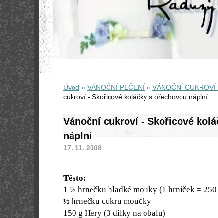
Úvod
»
VÁNOČNÍ PEČENÍ
»
VÁNOČNÍ CUKROVÍ 
cukroví - Skořicové koláčky s ořechovou náplní
Vánoční cukroví - Skořicové kol
náplní
17. 11. 2008
Těsto:
1 ½ hrnečku hladké mouky (1 hrníček = 250
½ hrnečku cukru moučky
150 g
Hery (3 dílky na obalu)