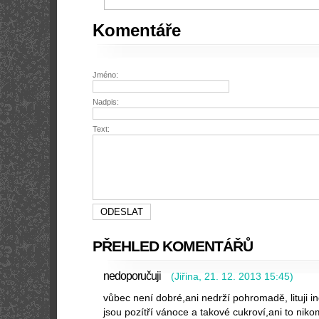
Komentáře
Jméno:
Nadpis:
Text:
PŘEHLED KOMENTÁŘŮ
nedoporučuji
(
Jiřina
,
21. 12. 2013
15:45
)
vůbec není dobré,ani nedrží pohromadě, lituji i
jsou pozítří vánoce a takové cukroví,ani to ni