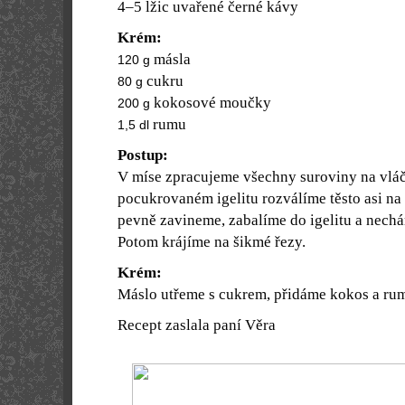
4–5 lžic uvařené černé kávy
Krém:
másla
120 g
cukru
80 g
kokosové moučky
200 g
rumu
1,5 dl
Postup:
V míse zpracujeme všechny suroviny na vláč
pocukrovaném igelitu rozválíme těsto asi n
pevně zavineme, zabalíme do igelitu a nechá
Potom krájíme na šikmé řezy.
Krém:
Máslo utřeme s cukrem, přidáme kokos a ru
Recept zaslala paní Věra