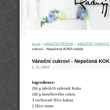
Úvod
»
VÁNOČNÍ PEČENÍ
»
VÁNOČNÍ CUKROVÍ 
cukroví - Nepečená KOKA roláda
Vánoční cukroví - Nepečená KOK
3. 11. 2007
Ingredience:
mletých sušenek Koka
250 g
moučkového cukru
100 g
3 vrchovaté lžíce kakaa
2 lžíce rumu