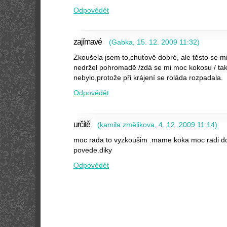
Odpovědět
zajímavé
(
Gabka
,
15. 12. 2009
11:32
)
Zkoušela jsem to,chuťově dobré, ale těsto se m
nedržel pohromadě /zdá se mi moc kokosu / tak
nebylo,protože při krájení se roláda rozpadala.
Odpovědět
určítě
(
kamila změlikova
,
4. 12. 2009
11:14
)
moc rada to vyzkoušim .mame koka moc radi do
povede.diky
Odpovědět