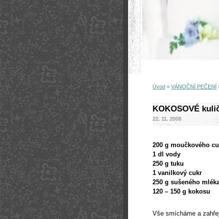
Úvod
»
VÁNOČNÍ PEČENÍ
KOKOSOVÉ kulič
22. 11. 2008
200 g
moučkového cu
1 dl
vody
250 g
tuku
1 vanilkový cukr
250 g
sušeného mlék
120 – 150 g kokosu
Vše smícháme a zahřej