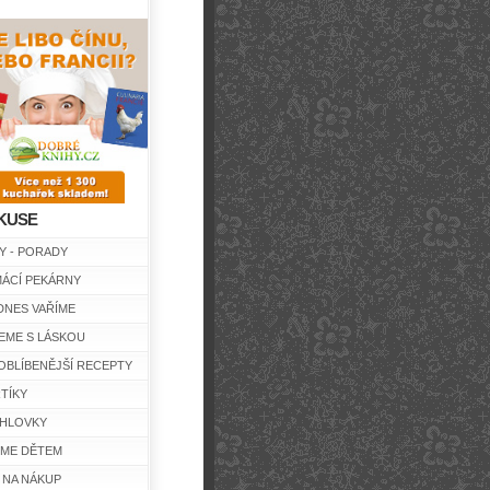
KUSE
Y - PORADY
ÁCÍ PEKÁRNY
DNES VAŘÍME
EME S LÁSKOU
OBLÍBENĚJŠÍ RECEPTY
TÍKY
HLOVKY
ÍME DĚTEM
 NA NÁKUP