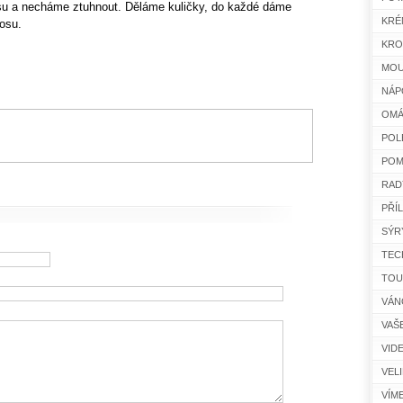
u a necháme ztuhnout. Děláme kuličky, do každé dáme
KRÉ
osu.
KRO
MOU
NÁP
OMÁ
POL
POM
RAD
PŘÍ
SÝR
TEC
TOU
VÁN
VAŠ
VID
VEL
VÍM