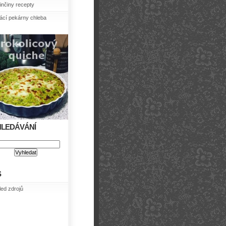
nčiny recepty
cí pekárny chleba
HLEDÁVÁNÍ
S
led zdrojů