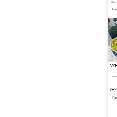
Mami
Domá
VY
RS
Přeh