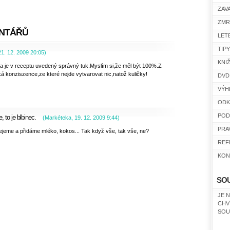
ZAV
ZMR
NTÁŘŮ
LET
TIP
21. 12. 2009
20:05
)
KNI
a je v receptu uvedený správný tuk.Myslím si,že měl být 100%.Z
dká konziszence,ze které nejde vytvarovat nic,natož kuličky!
DVD
VÝH
ODK
POD
 to je blbinec.
(
Markéteka
,
19. 12. 2009
9:44
)
PRA
ejeme a přidáme mléko, kokos... Tak když vše, tak vše, ne?
REF
KON
SO
JE 
CHV
SOU