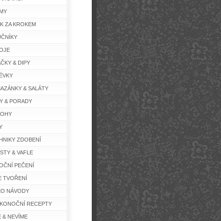
MY
K ZA KROKEM
ČNÍKY
OJE
ČKY & DIPY
ÉVKY
AZÁNKY & SALÁTY
Y & PORADY
LOHY
Y
HNIKY ZDOBENÍ
STY & VAFLE
OČNÍ PEČENÍ
E TVOŘENÍ
EO NÁVODY
IKONOČNÍ RECEPTY
E & NEVÍME