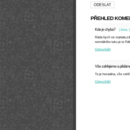
PŘEHLED KOME
Kde je chyba?
(
Jana
,
Ráda bych se zeptala,zd
normálního tuku je to ří
Odpovědět
Vše zahřejeme a přidáme,
To je hovadina, vše zahř
Odpovědět