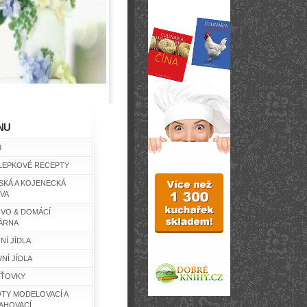
NU
d
LEPKOVÉ RECEPTY
SKÁ A KOJENECKÁ
IVA
IVO & DOMÁCÍ
ÁRNA
NÍ JÍDLA
NÍ JÍDLA
ŤOVKY
TY MODELOVACÍ A
AHOVACÍ