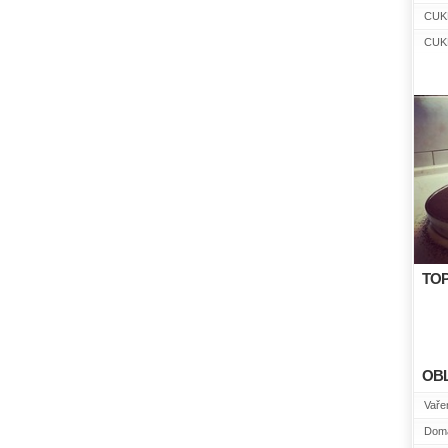
CUK
CUK
TOP
OB
Vařen
Domá