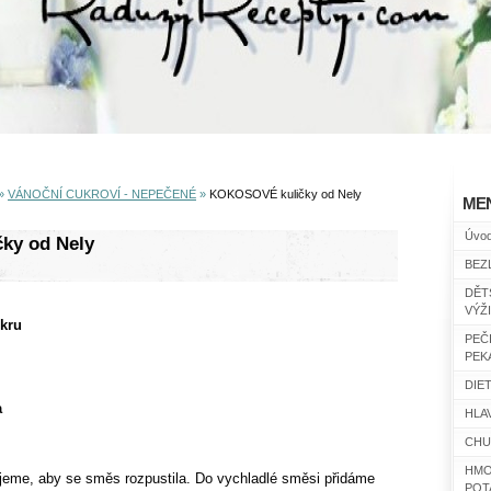
»
VÁNOČNÍ CUKROVÍ - NEPEČENÉ
»
KOKOSOVÉ kuličky od Nely
ME
Úvo
ky od Nely
BEZ
DĚT
VÝŽ
kru
PEČ
PEK
DIET
a
HLAV
CHU
HMO
eme, aby se směs rozpustila. Do vychladlé směsi přidáme
POT