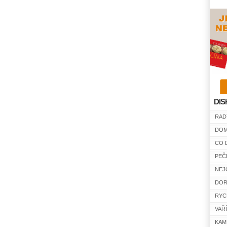
DIS
RAD
DOM
CO 
PEČ
NEJ
DOR
RYC
VAŘ
KAM