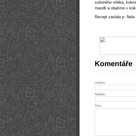
sušeného mléka, kokos
mandli a obalíme v kok
Recept zaslala p. Nela
Komentáře
Jméno:
Nadpis:
Text: