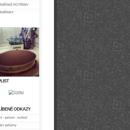
RÁŘSKÉ POTŘEBY
RAŘINKY
LIST
LÍBENÉ ODKAZY
í - pečení - tvoření
cí pekárny