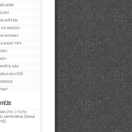
AŘUJEME
ZLINY
EM SVĚTEM
Y OD RADŮZY
ŽNÍ NOVINKY
 & AUDIO TIPY
ERCI
AZY
POŘTE NÁS
VIDLA SOUTĚŽÍ
ERENCE
TAKT
UTĚŽE
NÁM LÍTO, V TUTO
ÍLI NEPROBÍHÁ ŽÁDNÁ
TĚŽ