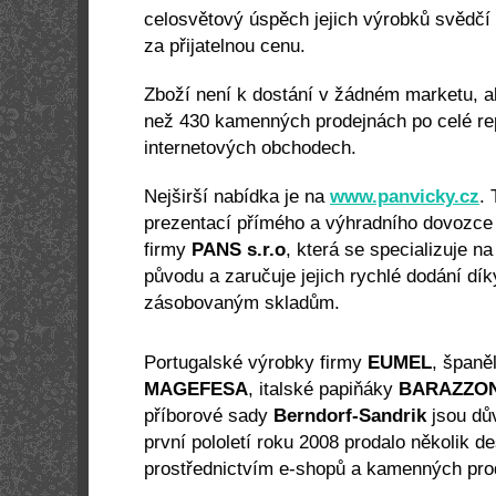
celosvětový úspěch jejich výrobků svědčí o
za přijatelnou cenu.
Zboží není k dostání v žádném marketu, al
než 430 kamenných prodejnách po celé rep
internetových obchodech.
Nejširší nabídka je na
www.panvicky.cz
. 
prezentací přímého a výhradního dovozc
firmy
PANS s.r.o
, která se specializuje 
původu a zaručuje jejich rychlé dodání dí
zásobovaným skladům.
Portugalské výrobky firmy
EUMEL
, španě
MAGEFESA
, italské papiňáky
BARAZZON
příborové sady
Berndorf-Sandrik
jsou dů
první pololetí roku 2008 prodalo několik de
prostřednictvím e-shopů a kamenných prod