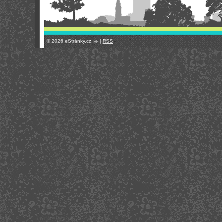
© 2026 eStránky.cz
|
RSS