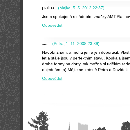
platina
(
Majka
,
5. 5. 2012
22:37
)
Jsem spokojená s nádobím značky AMT.Platino
Odpovědět
.......
(
Petra
,
1. 11. 2008
23:39
)
Nádobí znám, a mohu jen a jen doporučit. Vlast
let a stále jsou v perfektním stavu. Koukala jse
drahé formy na dorty, tak možná si udělám rado
objednám ;o) Mějte se krásně Petra a Davídek
Odpovědět