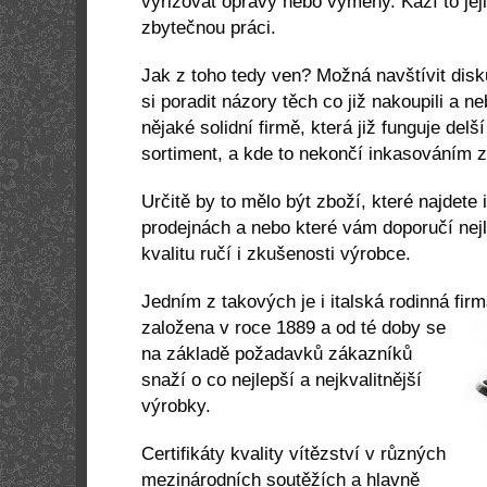
vyřizovat opravy nebo výměny. Kazí to jej
zbytečnou práci.
Jak z toho tedy ven? Možná navštívit disk
si poradit názory těch co již nakoupili a 
nějaké solidní firmě, která již funguje delš
sortiment, a kde to nekončí inkasováním 
Určitě by to mělo být zboží, které najdete
prodejnách a nebo které vám doporučí nej
kvalitu ručí i zkušenosti výrobce.
Jedním z takových je i italská rodinná fir
založena v roce 1889 a
od té doby se
na základě požadavků zákazníků
snaží o co nejlepší a nejkvalitnější
výrobky.
Certifikáty kvality vítězství v různých
mezinárodních soutěžích a hlavně