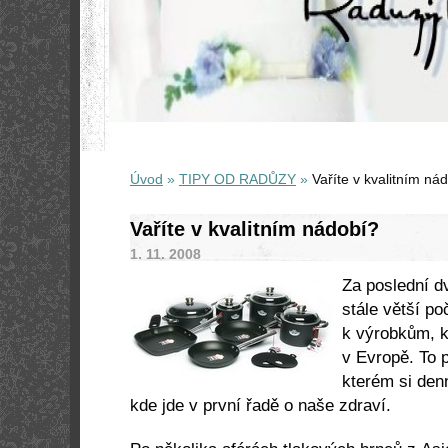
Úvod
»
TIPY OD RADŮZY
»
Vaříte v kvalitním ná
Vaříte v kvalitním nádobí?
1. 11. 2008
Za poslední dv
stále větší p
k výrobkům, k
v Evropě. To p
kterém si denn
kde jde v první řadě o naše zdraví.