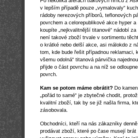
Po několika aférách tlakových hrnců z Asi
v lepším případě pouze „vymalovaly“ kuc
rádoby nerezových příborů, teflonových pá
povrchem a celorepublikové akce hyper a 
koupíte „nejkvalitnější titanové“ nádobí za
není takové zboží trvale v sortimentu těch
o krátké nebo delší akce, asi málokdo z n
tom, kde bude řešit případnou reklamaci, k
všemu odolná“ titanová pánvička najednou
přijde o část povrchu a na níž se odloupne
povrch.
Kam se potom máme obrátit?
Do kamenn
„pořád to samé“ je zbytečné chodit, proto
kvalitní zboží, tak by se již našla firma, k
zásobovala.
Obchodníci, kteří na nás zákazníky denně 
prodávat zboží, které po čase musejí brát