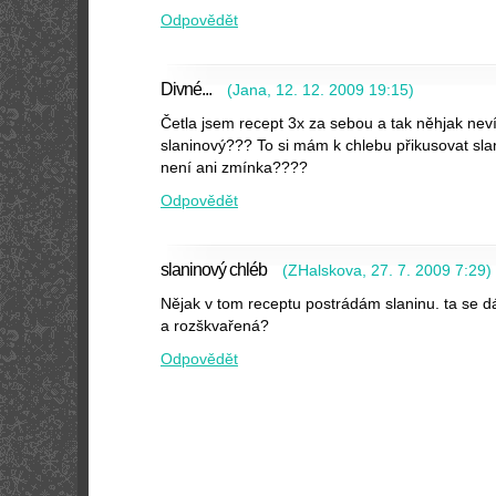
Odpovědět
Divné...
(
Jana
,
12. 12. 2009
19:15
)
Četla jsem recept 3x za sebou a tak něhjak nev
slaninový??? To si mám k chlebu přikusovat sla
není ani zmínka????
Odpovědět
slaninový chléb
(
ZHalskova
,
27. 7. 2009
7:29
)
Nějak v tom receptu postrádám slaninu. ta se d
a rozškvařená?
Odpovědět