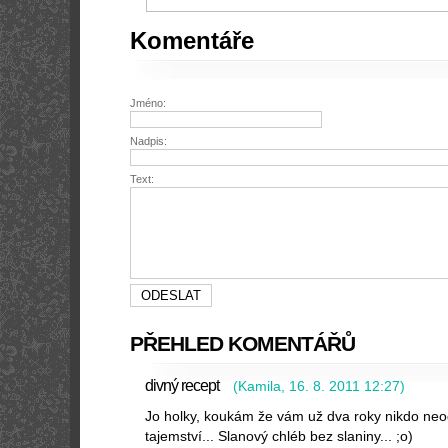
Komentáře
Jméno:
Nadpis:
Text:
PŘEHLED KOMENTÁŘŮ
divný recept
(
Kamila
,
16. 8. 2011
12:27
)
Jo holky, koukám že vám už dva roky nikdo neod
tajemství... Slanový chléb bez slaniny... ;o)