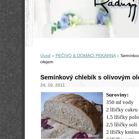
Úvod
»
PEČIVO & DOMÁCÍ PEKÁRNA
»
Semínkov
olejem
Semínkový chlebík s olivovým o
24. 10. 2011
Suroviny:
350 ml vody
2 lžičky cukru
1,5 lžičky pol
2,5 lžičky soli
2 lžičky kmínu