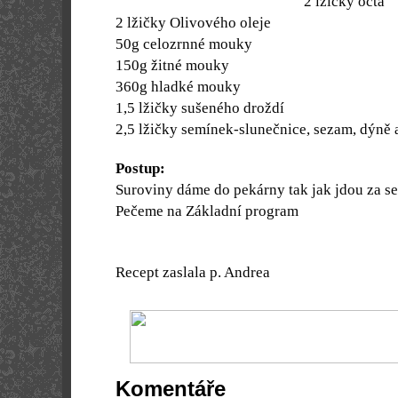
2 lžičky octa
2 lžičky Olivového oleje
50g celozrnné mouky
150g žitné mouky
360g hladké mouky
1,5 lžičky sušeného droždí
2,5 lžičky semínek-slunečnice, sezam, dýně 
Postup:
Suroviny dáme do pekárny tak jak jdou za s
Pečeme na Základní program
Recept zaslala p. Andrea
Komentáře