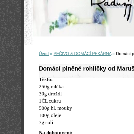
Úvod
»
PEČIVO & DOMÁCÍ PEKÁRNA
»
Domácí p
Domácí plněné rohlíčky od Maru
Těsto:
250g mléka
30g droždí
1ČL cukru
500g hl. mouky
100g oleje
7g soli
Na dohotovení: