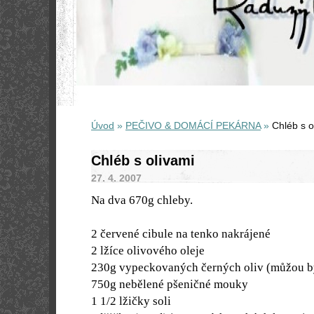
Úvod
»
PEČIVO & DOMÁCÍ PEKÁRNA
»
Chléb s o
Chléb s olivami
27. 4. 2007
Na dva 670g chleby.
2 červené cibule na tenko nakrájené
2 lžíce olivového oleje
230g vypeckovaných černých oliv (můžou bý
750g nebělené pšeničné mouky
1 1/2 lžičky soli