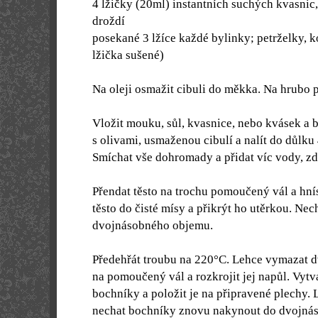
4 lžičky (20ml) instantních suchých kvasnic
droždí
posekané 3 lžíce každé bylinky; petrželky, 
lžička sušené)
Na oleji osmažit cibuli do měkka. Na hrubo p
Vložit mouku, sůl, kvasnice, nebo kvásek a 
s olivami, usmaženou cibulí a nalít do důlku
Smíchat vše dohromady a přidat víc vody, zdá
Přendat těsto na trochu pomoučený vál a hnís
těsto do čisté mísy a přikrýt ho utěrkou. Nech
dvojnásobného objemu.
Předehřát troubu na
220°C. Lehce vymazat dv
na pomoučený vál a rozkrojit jej napůl. Vytv
bochníky a položit je na připravené plechy. 
nechat bochníky znovu nakynout do dvojná