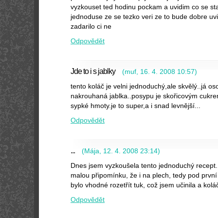
vyzkouset ted hodinu pockam a uvidim co se sta
jednoduse ze se tezko veri ze to bude dobre uv
zadarilo ci ne
Odpovědět
Jde to i s jablky
(
muf
,
16. 4. 2008
10:57
)
tento koláč je velni jednoduchý,ale skvělý..já 
nakrouhaná jablka..posypu je skořicovým cukrem
sypké hmoty.je to super,a i snad levnější...
Odpovědět
...
(
Mája
,
12. 4. 2008
23:14
)
Dnes jsem vyzkoušela tento jednoduchý recept
malou připomínku, že i na plech, tedy pod první
bylo vhodné rozetřít tuk, což jsem učinila a koláč
Odpovědět