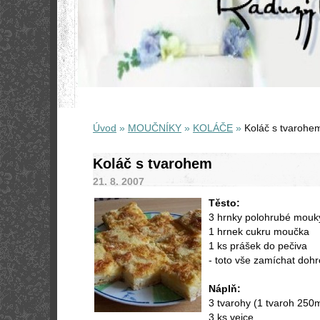
Úvod
»
MOUČNÍKY
»
KOLÁČE
»
Koláč s tvarohe
Koláč s tvarohem
21. 8. 2007
Těsto:
3 hrnky polohrubé mouky
1 hrnek cukru moučka
1 ks prášek do pečiva
- toto vše zamíchat do
Náplň:
3 tvarohy (1 tvaroh 250m
3 ks vejce