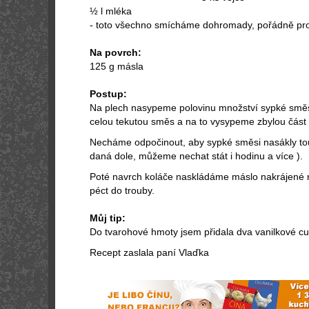
½ l mléka
- toto všechno smícháme dohromady, pořádně pr
Na povrch:
125 g másla
Postup:
Na plech nasypeme polovinu množství sypké směsi
celou tekutou směs a na to vysypeme zbylou část
Necháme odpočinout, aby sypké směsi nasákly to
daná dole, můžeme nechat stát i hodinu a více ).
Poté navrch koláče naskládáme máslo nakrájené 
péct do trouby.
Můj tip:
Do tvarohové hmoty jsem přidala dva vanilkové cu
Recept zaslala paní Vlaďka