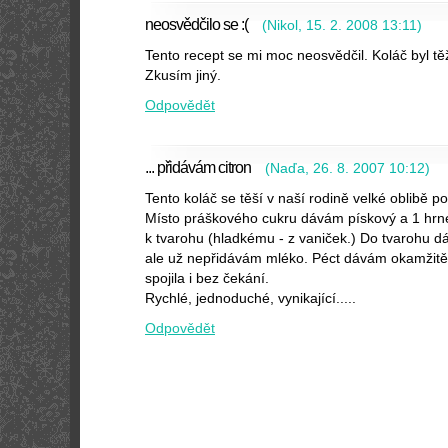
neosvědčilo se :(
(
Nikol
,
15. 2. 2008
13:11
)
Tento recept se mi moc neosvědčil. Koláč byl t
Zkusím jiný.
Odpovědět
... přidávám citron
(
Naďa
,
26. 8. 2007
10:12
)
Tento koláč se těší v naší rodině velké oblibě 
Místo práškového cukru dávám pískový a 1 hrn
k tvarohu (hladkému - z vaniček.) Do tvarohu d
ale už nepřidávám mléko. Péct dávám okamžit
spojila i bez čekání.
Rychlé, jednoduché, vynikající.....
Odpovědět