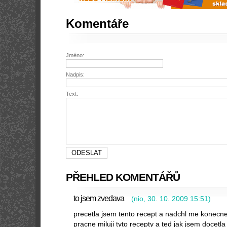
Komentáře
Jméno:
Nadpis:
Text:
PŘEHLED KOMENTÁŘŮ
to jsem zvedava
(
nio
,
30. 10. 2009
15:51
)
precetla jsem tento recept a nadchl me konecn
pracne miluji tyto recepty a ted jak jsem docetla