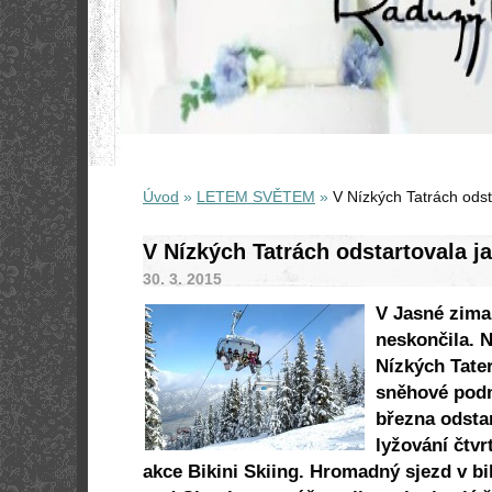
Úvod
»
LETEM SVĚTEM
»
V Nízkých Tatrách odst
V Nízkých Tatrách odstartovala j
30. 3. 2015
V Jasné zima
neskončila. N
Nízkých Tater
sněhové podm
března odsta
lyžování čtv
akce Bikini Skiing. Hromadný sjezd v bi