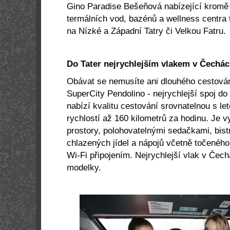
Gino Paradise Bešeňová nabízející krom
termálních vod, bazénů a wellness centra
na Nízké a Západní Tatry či Velkou Fatru.
Do Tater nejrychlejším vlakem v Čechá
Obávat se nemusíte ani dlouhého cestová
SuperCity Pendolino - nejrychlejší spoj do 
nabízí kvalitu cestování srovnatelnou s l
rychlostí až 160 kilometrů za hodinu. Je 
prostory, polohovatelnými sedačkami, bist
chlazených jídel a nápojů včetně točenéh
Wi-Fi připojením. Nejrychlejší vlak v Čech
modelky.