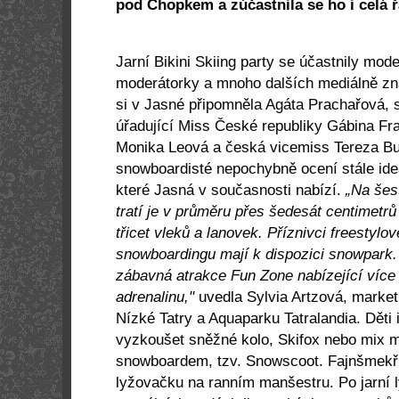
pod Chopkem a zúčastnila se ho i celá ř
Jarní Bikini Skiing party se účastnily mod
moderátorky a mnoho dalších mediálně zn
si v Jasné připomněla Agáta Prachařová, s
úřadující Miss České republiky Gábina Fr
Monika Leová a česká vicemiss Tereza Bu
snowboardisté nepochybně ocení stále id
které Jasná v současnosti nabízí.
„Na šest
tratí je v průměru přes šedesát centimetrů
třicet vleků a lanovek. Příznivci freestylo
snowboardingu mají k dispozici snowpark.
zábavná atrakce Fun Zone nabízející více
adrenalinu,"
uvedla Sylvia Artzová, market
Nízké Tatry a Aquaparku Tatralandia. Děti
vyzkoušet sněžné kolo, Skifox nebo mix 
snowboardem, tzv. Snowscoot. Fajnšmekři 
lyžovačku na ranním manšestru.
Po jarní 