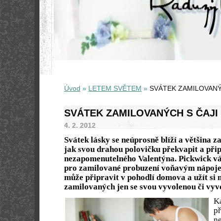
Úvod
»
LETEM SVĚTEM
»
SVÁTEK ZAMILOVANÝ
SVÁTEK ZAMILOVANÝCH S ČAJI
4. 2. 2012
Svátek lásky se neúprosně blíží a většina 
jak svou drahou polovičku překvapit a přip
nezapomenutelného Valentýna. Pickwick vá
pro zamilované probuzení voňavým nápojem
může připravit v pohodlí domova a užít si 
zamilovaných jen se svou vyvolenou či vy
Ka
př
n