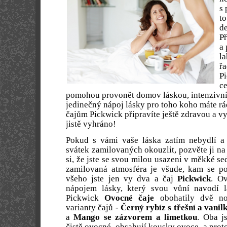
s
to
d
Př
a 
l
řa
P
ce
pomohou provonět domov láskou, intenzivní 
jedinečný nápoj lásky pro toho koho máte rá
čajům Pickwick připravíte ještě zdravou a vy
jistě vyhráno!
Pokud s vámi vaše láska zatím nebydlí a 
svátek zamilovaných okouzlit, pozvěte ji na
si, že jste se svou milou usazeni v měkké s
zamilovaná atmosféra je všude, kam se po
všeho jste jen vy dva a čaj
Pickwick
. O
nápojem lásky, který svou vůní navodí 
Pickwick
Ovocné čaje
obohatily dvě
no
varianty čajů -
Černý rybíz s třešní a vanil
a
Mango se zázvorem a limetkou
. Oba j
čistě ovocné, obsahují kousky ovoce, a prot