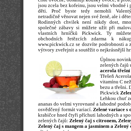
jsou zcela bez kofeinu, jsou velmi vhodné i 
děti. Proč byste tedy nemohli Valent
netradičně věnovat nejen své ženě, ale i dět
Rodinných chvilek není nikdy dost, mn
společné zábavy si můžete užít při malov
vlastních hrníčků Pickwick. Ty můžet
obchodních řetězcích zdarma k náku
www.pickwick.cz se dozvíte podrobnosti a 
výtvory zveřejnit a soutěžit o nejkrásnější h
Úplnou novink
zelených čajů 
acerola třešn
Třešeň Acerola
vitamínu C než
bezu a třešni.
Pickwick
Zele
Lehkou chuť ze
ananas do velmi vyrovnané a lahodné podoby
osvědčený formát variací.
Zelené variace s
krabičce hned čtyři příchuti lahodných a spo
zelených čajů:
Zelený čaj s citronem, Zelen
Zelený čaj s mangem a jasmínem a Zelený 