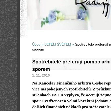
Úvod
»
LETEM SVĚTEM
»
Spotřebitelé preferují
sporem
Spotřebitelé preferují pomoc arb
sporem
1. 11. 2010
Na Kancelář Finančního arbitra České repu
více nespokojených spotřebitelů. Z průzk
stránkách FA ČR vyplývá, že oceňují zejmé
sporu, vstřícnost a velmi korektní jednání
dalších finančních nákladů pro stěžovatele.