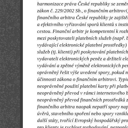
harmonizace práva České republiky se zeměm
zákon č. 229/2002 Sb., o finančním arbitrov
finančního arbitra České republiky je zajišt
a efektivního vyřizování sporů klientů s ins
cestou. Finanční arbitr je kompetentní k ro
mezi poskytovateli platebních služeb (např. 
vydávající elektronické platební prostředky) 
služeb (tj. klienti) při poskytování platební
vydavateli elektronických peněz a držiteli el
vydávání a zpětné výměně elektronických pen
oprávněný řešit výše uvedené spory, pokud 
účinnosti zákona o finančním arbitrovi. Typ
neoprávněné použití platební karty při plat
neoprávněný převod v rámci internetového b
neoprávněný převod finančních prostředků z
finančního arbitra naopak nepatří spory např
úvěrů, stavebního spoření nebo spory vznikl
další státy, tvořící Evropský hospodářský pr
pro klienty je rychlost rozhodování, nezpopl