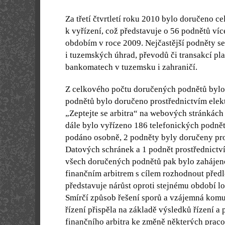
Za třetí čtvrtletí roku 2010 bylo doručeno 
k vyřízení, což představuje o 56 podnětů víc
obdobím v roce 2009. Nejčastější podněty se 
i tuzemských úhrad, převodů či transakcí pl
bankomatech v tuzemsku i zahraničí.
Z celkového počtu doručených podnětů bylo
podnětů bylo doručeno prostřednictvím ele
„Zeptejte se arbitra“ na webových stránkác
dále bylo vyřízeno 186 telefonických podně
podáno osobně, 2 podněty byly doručeny pr
Datových schránek a 1 podnět prostřednictv
všech doručených podnětů pak bylo zahájeno
finančním arbitrem s cílem rozhodnout předl
představuje nárůst oproti stejnému období lo
Smírčí způsob řešení sporů a vzájemná kom
řízení přispěla na základě výsledků řízení a p
finančního arbitra ke změně některých prac