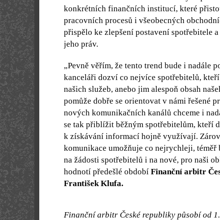
konkrétních finančních institucí, které přist
pracovních procesů i všeobecných obchodní
přispělo ke zlepšení postavení spotřebitele 
jeho práv.
„Pevně věřím, že tento trend bude i nadále p
kanceláři dozví co nejvíce spotřebitelů, kteř
našich služeb, anebo jim alespoň obsah naš
pomůže dobře se orientovat v námi řešené p
nových komunikačních kanálů chceme i nadále
se tak přiblížit běžným spotřebitelům, kteří 
k získávání informací hojně využívají. Záro
komunikace umožňuje co nejrychleji, téměř 
na žádosti spotřebitelů i na nové, pro naši ob
hodnotí předešlé období
Finanční arbitr Čes
František Klufa.
Finanční arbitr České republiky působí od 1.