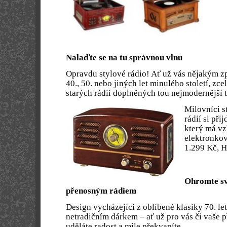
Nalaďte se na tu správnou vlnu
Opravdu stylové rádio! Ať už vás nějakým z
40., 50. nebo jiných let minulého století, zcel
starých rádií doplněných tou nejmodernější 
Milovníci s
rádií si při
který má vz
elektronkov
1.299 Kč, H
Ohromte sv
přenosným rádiem
Design vycházející z oblíbené klasiky 70. l
netradičním dárkem – ať už pro vás či vaše 
uděláte radost a mile překvapíte.