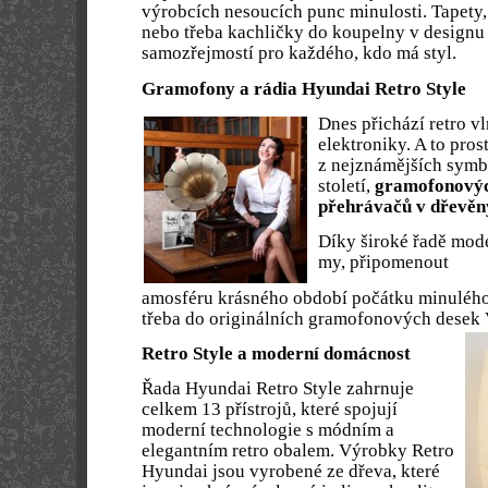
výrobcích nesoucích punc minulosti. Tapety,
nebo třeba kachličky do koupelny v designu m
samozřejmostí pro každého, kdo má styl.
Gramofony a rádia Hyundai Retro Style
Dnes přichází retro vl
elektroniky. A to pro
z nejznámějších sym
století,
gramofonovýc
přehrávačů v dřevěn
Díky široké řadě mod
my, připomenout
amosféru krásného období počátku minulého 
třeba do originálních gramofonových desek
Retro Style a moderní domácnost
Řada Hyundai Retro Style zahrnuje
celkem 13 přístrojů, které spojují
moderní technologie s módním a
elegantním retro obalem. Výrobky Retro
Hyundai jsou vyrobené ze dřeva, které