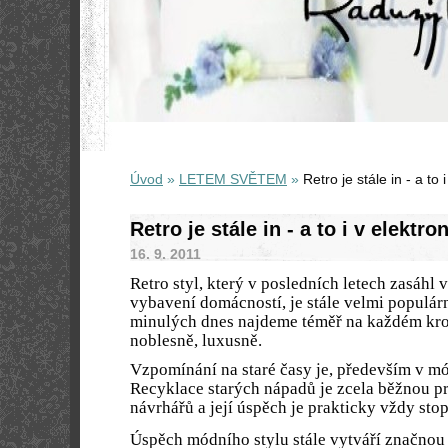
Úvod
»
LETEM SVĚTEM
»
Retro je stále in - a to 
Retro je stále in - a to i v elektro
16. 9. 2011
Retro styl, který v posledních letech zasáhl
vybavení domácností, je stále velmi populárn
minulých dnes najdeme téměř na každém kro
noblesně, luxusně.
Vzpomínání na staré časy je, především v m
Recyklace starých nápadů je zcela běžnou p
návrhářů a její úspěch je prakticky vždy sto
Úspěch módního stylu stále vytváří značnou 