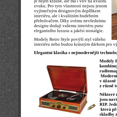
je nejen krásné, ale má i vliv na kvalitu
zvuku. Pro tyto vlastnosti nejsou jenom
vyjímečným designovým doplňkem
interiéru, ale i kvalitním hudebním
přehrávačem. Díky svému nevšednímu
designu dodají vašemu interiéru punc
elegantního luxusu a jakési nostalgie.
Modely Retro Style povýší styl vášeho
interiéru nebo budou krásným dárkem pro vý
Elegantní klasika s nejmodernější technolo
Modely R
kombinuj
radiomag
Moderní 
v úžasně
z různě 
Některé 
jsou nav
RIP. Jedn
která př
skladby 