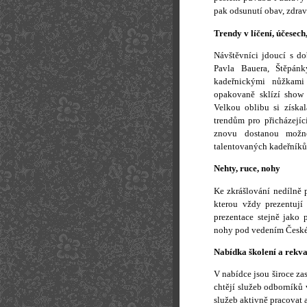
pak odsunutí obav, zdravá
Trendy v líčení, účesech
Návštěvníci jdoucí s do
Pavla Bauera, Štěpánk
kadeřnickými nůžkami
opakovaně sklízí sho
Velkou oblibu si získa
trendům pro přicházejí
znovu dostanou možn
talentovaných kadeřník
Nehty, ruce, nohy
Ke zkrášlování nedílně 
kterou vždy prezentují 
prezentace stejně jako 
nohy pod vedením České 
Nabídka školení a rekva
V nabídce jsou široce zas
chtějí služeb odborníků v
služeb aktivně pracovat a