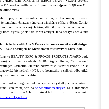
ci a výherce jarní „CREATIVE IMAGE TEAM“. Vítězka českého
cie Průžková obsadila letos při postupu na nejprestižnější soutěž v
sné druhé místo.
obotu připravena vrcholná soutěž napříč kadeřnickým světem
rá je tentokrát tématem věnována pánskému střihu a účesu. Čtrnáct
ornou porotou ze zaslaných fotografií a ti poté předvedou na podiu
ký účes. Výhrou je stotisíc korun českých, řada hezkých cen a také
hou řadu let nedílně patří
Česká mistrovská soutěž v nail designu
kryl“, také s postupem na Mezinárodní mistrovství v Düsseldorfu.
 přípravků BEAUTY EXPO & PROKOS PRODUCTS AWARD bude
borným dozorem a vedením MUDr. Dagmar Jírové, CSc., vedoucí
centra pro kosmetiku Státního zdravotního ústavu v Praze a RNDr.
pracoviště biomedicíny NCR pro kosmetiku a dalších odborníků,
y i za mimořádnou kvalitu.
h akcí, videa, program, tiskové zprávy i výsledky soutěží jakožto
dzimní veletrh najdete na
www.worldofbeauty.cz
. Další informace
 i na našich stránkách na Facebooku
m/KosmetickyVeletrh