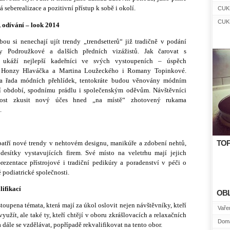
 seberealizace a pozitivní přístup k sobě i okolí.
CUK
CUK
, odívání – look 2014
bou si nenechají ujít trendy „trendsetterů“ již tradičně v podání
y Podroužkové a dalších předních vizážistů. Jak čarovat s
 ukáží nejlepší kadeřníci ve svých vystoupeních – úspěch
w Honzy Hlaváčka a Martina Loužeckého i Romany Topinkové.
la řada módních přehlídek, tentokráte budou věnovány módním
cí období, spodnímu prádlu i společenským oděvům. Návštěvníci
ost zkusit nový účes hned „na místě“ zhotovený rukama
ů.
patří nové trendy v nehtovém designu, manikúře a zdobení nehtů,
TOP
desítky vystavujících firem. Své místo na veletrhu mají jejich
prezentace přístrojové i tradiční pedikúry a poradenství v péči o
podiatrické společnosti.
lifikací
OB
toupena témata, která mají za úkol oslovit nejen návštěvníky, kteří
Vařen
yužít, ale také ty, kteří chtějí v oboru zkrášlovacích a relaxačních
Domá
 dále se vzdělávat, popřípadě rekvalifikovat na tento obor.