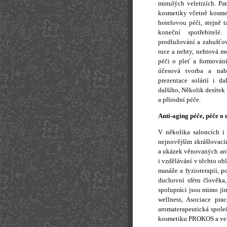
minulých veletrzích. Pa
kosmetiky včetně kosmet
hotelovou péči, stejně t
koneční spotřebitel
prodlužování a zahušťov
ruce a nehty, nehtová mo
péči o pleť a formování
účesová tvorba a nabí
prezentace solárií i 
dalšího, Několik desítek
a přírodní péče.
Anti-aging péče, péče o
V několika saloncích 
nejnovějším zkrášlovací
a ukázek věnovaných arom
i vzdělávání v těchto ob
masáže a fyzioterapii, p
duchovní sféru člověka,
spolupráci jsou mimo ji
wellness, Asociace pra
aromaterapeutická spole
kosmetiku PROKOS a velk