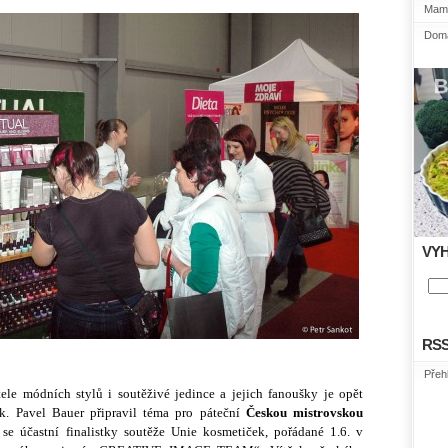
Mami
Domá
VY
RS
Přeh
tele módních stylů i soutěživé jedince a jejich fanoušky je opět
ek. Pavel Bauer připravil téma pro páteční
Českou mistrovskou
ž se účastní finalistky soutěže Unie kosmetiček, pořádané 1.6. v