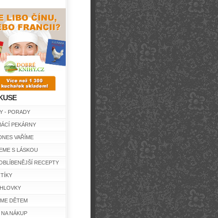
KUSE
Y - PORADY
ÁCÍ PEKÁRNY
DNES VAŘÍME
EME S LÁSKOU
OBLÍBENĚJŠÍ RECEPTY
TÍKY
HLOVKY
ÍME DĚTEM
 NA NÁKUP