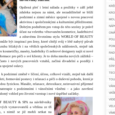
KRÉ
Opálená pleť i letní nálada a prožitky v září ještě
zdaleka nejsou za námi, ale nezadržitelně se blíží
KRO
podzimní a zimní měsíce spojené s novou pracovní
MOU
aktivitou i společenskými a kulturními příležitostmi.
NÁP
Dobrým podnětem pro vstup do této sezóny je právě
účast na veletrhu věnovaném kosmetice, kadeřnictví
OMÁ
a zdravému životnímu stylu WORLD OF BEAUTY
POL
ůže být inspirací pro ženy, které chtějí svůj v létě nabytý půvab
kruhu blízkých i na větších společenských událostech, stejně tak
POM
ro kosmetičky, maséry, kadeřníky či nehtové designery najít si nové
RAD
formace pro péči o své klienty. Je to doba mnoha nových zážitků –
PŘÍ
často i nových pracovních vztahů, začíná divadelní a později i
u spojené oslavy.
SÝR
TEC
 k podzimní změně v líčení, účesu, celkové vizáži, stejně tak další
eti, formování postavy i relaxaci a péči o duševní pohodu, která je
TOU
odou fyzickou. Masáže, relaxace, detoxikace, neinvazivní příjemné
VÁN
materapie s podzimními i vánočními vůněmi – a jako završení
VAŠ
domý vzhled pro životní vzestup i nové úspěšné začátky.
VID
F BEAUTY & SPA na návštěvníky
VEL
vých vystavovatelů a většina ze tří
, s nimiž se již mohli setkat na
VÍM