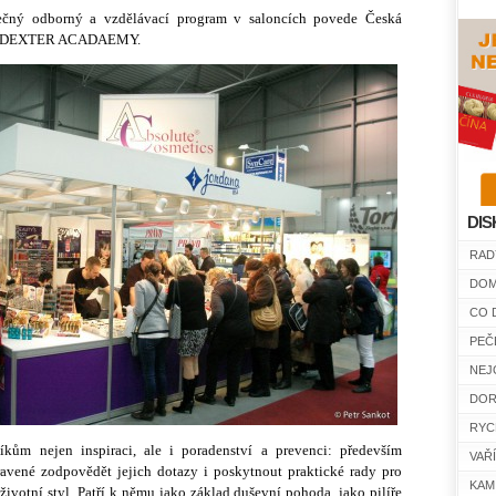
nečný odborný a vzdělávací program v saloncích povede Česká
t a DEXTER ACADAEMY.
DIS
RAD
DOM
CO 
PEČ
NEJ
DOR
RYC
níkům nejen inspiraci, ale i poradenství a prevenci: především
VAŘ
ravené zodpovědět jejich dotazy i poskytnout praktické rady pro
KAM
životní styl. Patří k němu jako základ duševní pohoda, jako pilíře