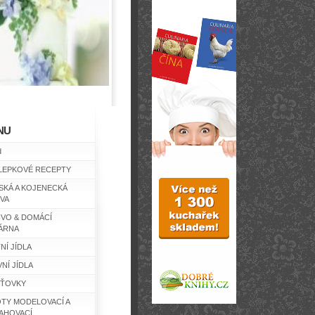
NU
d
LEPKOVÉ RECEPTY
SKÁ A KOJENECKÁ
IVA
IVO & DOMÁCÍ
ÁRNA
NÍ JÍDLA
NÍ JÍDLA
ŤOVKY
TY MODELOVACÍ A
AHOVACÍ