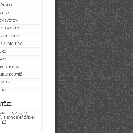
AŘUJEME
ZLINY
EM SVĚTEM
Y OD RADŮZY
ŽNÍ NOVINKY
 & AUDIO TIPY
ERCI
AZY
POŘTE NÁS
VIDLA SOUTĚŽÍ
ERENCE
TAKT
UTĚŽE
NÁM LÍTO, V TUTO
ÍLI NEPROBÍHÁ ŽÁDNÁ
TĚŽ