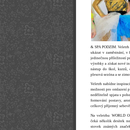
& SPA PODZIM. Veletrh m
ukázat v zaměstnání, v 
jedinečnou příležitostí p
výrobky a získat nové in
nástup do škol, kurzů, 
plesová sezóna a se zimo
Veletrh nabídne inspiraci
možnosti pro omlazení pl
nedělitelně spjata s poh
formování postavy, aro
celkový příjemný sebevě
Na veletrhu WORLD O
čeká několik desítek no
stovek známých značek