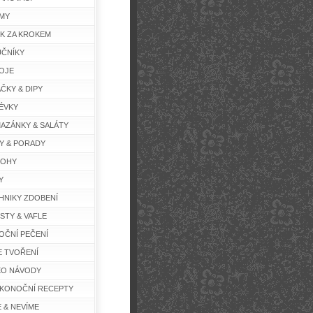
MY
K ZA KROKEM
ČNÍKY
OJE
ČKY & DIPY
ÉVKY
AZÁNKY & SALÁTY
Y & PORADY
LOHY
Y
HNIKY ZDOBENÍ
STY & VAFLE
OČNÍ PEČENÍ
E TVOŘENÍ
EO NÁVODY
IKONOČNÍ RECEPTY
E & NEVÍME