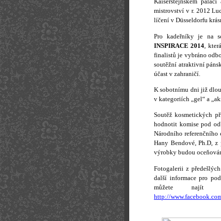
Kaiserštejnském palá
mistrovství v r. 2012 Lu
líčení v Düsseldorfu krá
Pro kadeřníky je na s
INSPIRACE 2014
, kte
finalistů je vybráno odb
soutěžní atraktivní páns
účast v zahraničí.
K sobotnímu dni již dlou
v kategoriích „gel“ a „a
Soutěž kosmetických
hodnotit komise pod od
Národního referenčního 
Hany Bendové, Ph.D, z 
výrobky budou oceňován
Fotogalerii z předešlýc
další informace pro po
můžete najít
http://www.facebook.co