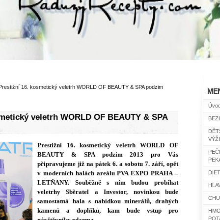
Prestižní 16. kosmetický veletrh WORLD OF BEAUTY & SPA podzim
ME
Úvo
osmetický veletrh WORLD OF BEAUTY & SPA
BEZ
DĚT
VÝŽ
Prestižní 16. kosmetický veletrh WORLD OF
PEČ
BEAUTY & SPA podzim 2013 pro Vás
PEK
připravujeme již na pátek 6. a sobotu 7. září, opět
v moderních halách areálu PVA EXPO PRAHA –
DIET
LETŇANY. Souběžně s ním budou probíhat
HLAV
veletrhy Sběratel a Investor, novinkou bude
CHU
samostatná hala s nabídkou minerálů, drahých
kamenů a doplňků, kam bude vstup pro
HMO
POT
návštěvníky zdarma.