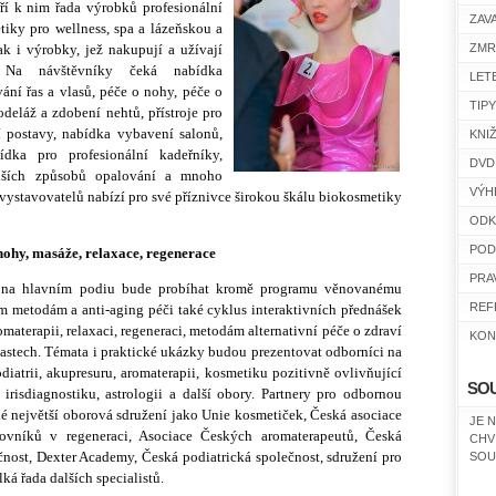
tří k nim řada výrobků profesionální
ZAV
iky pro wellness, spa a lázeňskou a
ak i výrobky, jež nakupují a užívají
ZMR
é. Na návštěvníky čeká nabídka
LET
ání řas a vlasů, péče o nohy, péče o
TIP
deláž a zdobení nehtů, přístroje pro
 postavy, nabídka vybavení salonů,
KNI
dka pro profesionální kadeřníky,
DVD
dalších způsobů opalování a mnoho
VÝH
 vystavovatelů nabízí pro své příznivce širokou škálu biokosmetiky
ODK
POD
 nohy, masáže, relaxace, regenerace
PRA
i na hlavním podiu bude probíhat kromě programu věnovanému
REF
m metodám a anti-aging péči také cyklus interaktivních přednášek
aterapii, relaxaci, regeneraci, metodám alternativní péče o zdraví
KON
lastech. Témata i praktické ukázky budou prezentovat odborníci na
odiatrii, akupresuru, aromaterapii, kosmetiku pozitivně ovlivňující
SO
 irisdiagnostiku, astrologii a další obory. Partnery pro odbornou
né největší oborová sdružení jako Unie kosmetiček, Česká asociace
JE 
covníků v regeneraci, Asociace Českých aromaterapeutů, Česká
CHV
čnost, Dexter Academy, Česká podiatrická společnost, sdružení pro
SOU
á řada dalších specialistů.