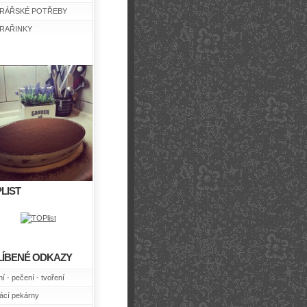
RÁŘSKÉ POTŘEBY
RAŘINKY
LIST
LÍBENÉ ODKAZY
í - pečení - tvoření
cí pekárny