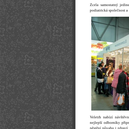
Zcela samostatný jedi
podiatrická společnos
Veletrh nabízí návštěv
nejlepší odborníky přip
pěstění půvabu i zdravý 