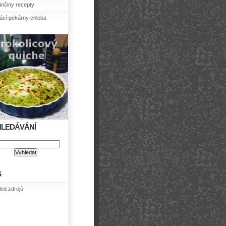
nčiny recepty
cí pekárny chleba
HLEDÁVÁNÍ
S
led zdrojů