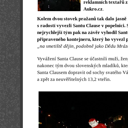
reklamních textařů z
Aukro.cz
.
Kolem dvou stovek pražanů tak dalo jasně 
s radostí vyvezli Santu Clause v popelnici. 
nejrychlejší tým pak na závěr vyhodil Sant
připraveného kontejneru, který ho vyvezl 
„na smetiště dějin, podobně jako Dědu Mráz
Vyvážení Santa Clause se účastnili muži, ženy
nakonec tým dvou slovenských mladíků, kter
Santa Clausem dopravit od sochy svatého Vá
a zpět za neuvěřitelných 13,2 vteřin.