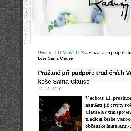
Úvod
»
LETEM SVĚTEM
»
Pražané při podpoře tr
koše Santa Clause
Pražané při podpoře tradičních V
koše Santa Clause
16. 12. 2010
V sobotu 11. prosinc
náměstí již čtvrtý r
Clause a s tím spoje
tradiční české Vánoc
občanské hnutí Anti-