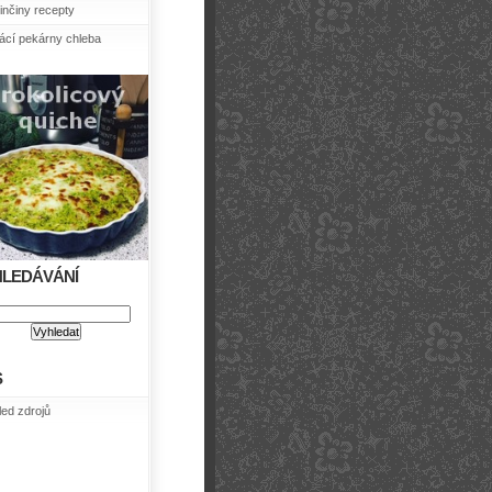
nčiny recepty
cí pekárny chleba
HLEDÁVÁNÍ
S
led zdrojů