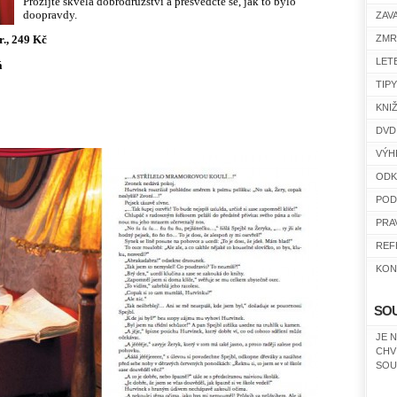
Prožijte skvělá dobrodružství a přesvědčte se, jak to bylo
doopravdy.
ZAV
ZMR
r., 249 Kč
LET
á
TIP
KNI
DVD
VÝH
ODK
POD
PRA
REF
KON
SO
JE 
CHV
SOU