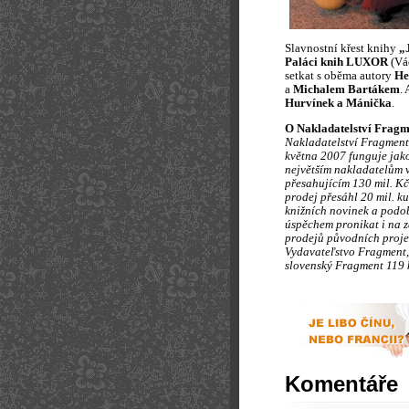
Slavnostní křest knihy
„
Paláci knih LUXOR
(Vá
setkat s oběma autory
He
a
Michalem Bartákem
.
Hurvínek a Mánička
.
O Nakladatelství Fragm
Nakladatelství Fragment
května 2007 funguje jako
největším nakladatelům v
přesahujícím 130 mil. Kč
prodej přesáhl 20 mil. k
knižních novinek a podob
úspěchem pronikat i na 
prodejů původních proje
Vydavateľstvo Fragment, s
slovenský Fragment 119 
Komentáře