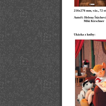
216x276 mm, váz., 72 st
Autoři: Helena Štáchov
Miki Kirschner
Ukázka z knihy: