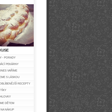
KUSE
Y - PORADY
ÁCÍ PEKÁRNY
DNES VAŘÍME
EME S LÁSKOU
OBLÍBENĚJŠÍ RECEPTY
TÍKY
HLOVKY
ÍME DĚTEM
 NA NÁKUP