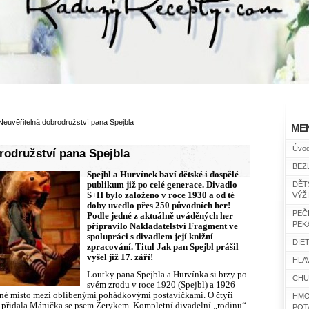
Neuvěřitelná dobrodružství pana Spejbla
ME
Úvo
rodružství pana Spejbla
BEZ
Spejbl a Hurvínek baví dětské i dospělé
publikum již po celé generace. Divadlo
DĚT
S+H bylo založeno v roce 1930 a od té
VÝŽ
doby uvedlo přes 250 původních her!
PEČ
Podle jedné z aktuálně uváděných her
PEK
připravilo Nakladatelství Fragment ve
spolupráci s divadlem její knižní
DIET
zpracování. Titul Jak pan Spejbl prášil
vyšel již 17. září!
HLAV
Loutky pana Spejbla a Hurvínka si brzy po
CHU
svém zrodu v roce 1920 (Spejbl) a 1926
vné místo mezi oblíbenými pohádkovými postavičkami. O čtyři
HMO
i přidala Mánička se psem Žerykem. Kompletní divadelní „rodinu“
POT