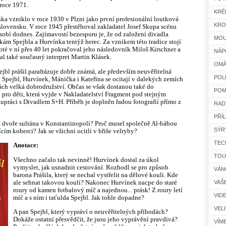
 roce 1971.
KRÉ
ka vzniklo v roce 1930 v Plzni jako první profesionální loutková
KRO
lovensku. V roce 1945 přestěhoval zakladatel Josef Skupa scénu
sobí dodnes. Zajímavostí bezesporu je, že od založení divadla
MOU
kám Spejbla a Hurvínka tentýž herec. Za vznikem této tradice stojí
oté v ní přes 40 let pokračoval jeho následovník Miloš Kirschner a
NÁP
al také současný interpret Martin Klásek.
OMÁ
ejbl prášil parafrázuje dobře známá, ale především neuvěřitelná
POL
. Spejbl, Hurvínek, Mánička i Kateřina se ocitají v dalekých zemích
tách velká dobrodružství. Občas se však dostanou také do
POM
a pro děti, která vyjde v Nakladatelství Fragment pod stejným
upráci s Divadlem S+H. Příběh je doplněn řadou fotografií přímo z
RAD
PŘÍ
na dvoře sultána v Konstantinopoli? Proč musel společně Al-bábou
SÝR
ícím koberci? Jak se všichni ocitli v břiše velryby?
TEC
Anotace:
TOU
Všechno začalo tak nevinně! Hurvínek dostal za úkol
vymyslet, jak usnadnit cestování. Rozhodl se pro způsob
VÁN
barona Prášila, který se nechal vystřelit na dělové kouli. Kde
ale sehnat takovou kouli? Nakonec Hurvínek nacpe do staré
VAŠ
roury od kamen fotbalový míč a najednou... prásk! Z roury letí
VID
míč a s ním i taťulda Spejbl. Jak tohle dopadne?
VEL
A pan Spejbl, který vypráví o neuvěřitelných příhodách?
Dokáže ostatní přesvědčit, že jsou jeho vyprávění pravdivá?
VÍM