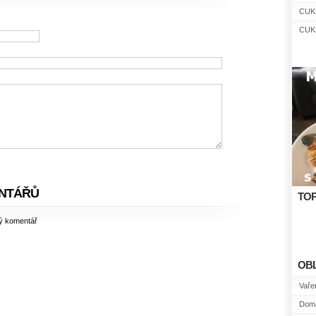
CUK
CUK
NTÁŘŮ
TOP
ný komentář
OB
Vařen
Domá