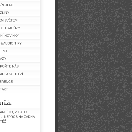
AŘUJEME
ZLINY
EM SVĚTEM
Y OD RADŮZY
ŽNÍ NOVINKY
 & AUDIO TIPY
ERCI
AZY
POŘTE NÁS
VIDLA SOUTĚŽÍ
ERENCE
TAKT
UTĚŽE
NÁM LÍTO, V TUTO
ÍLI NEPROBÍHÁ ŽÁDNÁ
TĚŽ