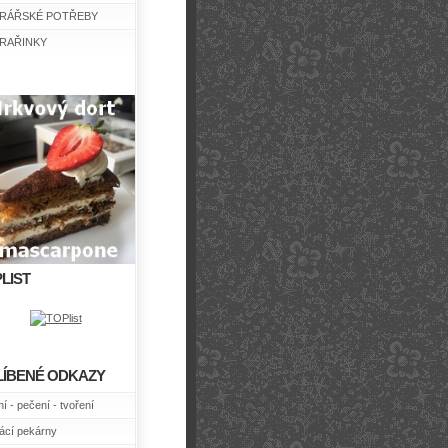
RÁŘSKÉ POTŘEBY
RAŘINKY
LIST
LÍBENÉ ODKAZY
í - pečení - tvoření
cí pekárny