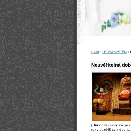
Úvod
»
LETEM SVĚTEM
»
Neuvěřitelná dob
(Hurvínek) našly své pe
roky později se k dvojic