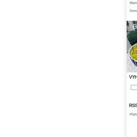
Mami
Domá
VY
RS
Přeh