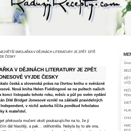
NEJVĚTŠÍ SMOLAŘKA V DĚJINÁCH LITERATURY JE ZPĚT. DÍTĚ
ME
DE ČESKY
Úvo
AŘKA V DĚJINÁCH LITERATURY JE ZPĚT.
BEZ
JONESOVÉ VYJDE ČESKY
DĚT
VÝŽ
kalo česká a slovenská práva na čtvrtou knihu o svérázné
esové. Nová kniha Helen Fieldingové se na pultech našich
PEČ
a konci listopadu tohoto roku, měsíc a půl po svém vydání
PEK
omán
Dítě Bridget Jonesové
vznikl na základě pravidelných
DIET
Independent, v nichž autorka líčila poněkud hrbolatou
HLAV
ky k mateřství.
CHU
get překousla mučení okolí poukazujícího na to, že jí
HMO
 čím dál hlasitěji, a pak… otěhotněla. Nebyla by to ale ona,
POT