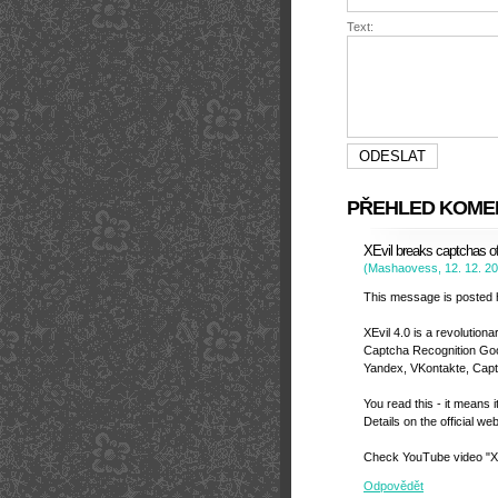
Text:
PŘEHLED KOME
XEvil breaks captchas o
(
Mashaovess
,
12. 12. 2
This message is posted 
XEvil 4.0 is a revolution
Captcha Recognition Go
Yandex, VKontakte, Captc
You read this - it means i
Details on the official we
Check YouTube video "X
Odpovědět