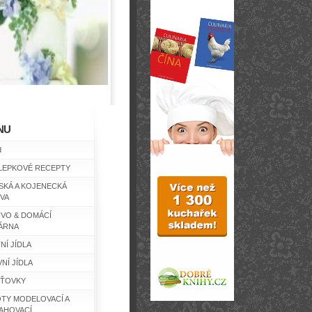
NU
d
LEPKOVÉ RECEPTY
SKÁ A KOJENECKÁ
IVA
IVO & DOMÁCÍ
ÁRNA
NÍ JÍDLA
NÍ JÍDLA
ŤOVKY
TY MODELOVACÍ A
AHOVACÍ