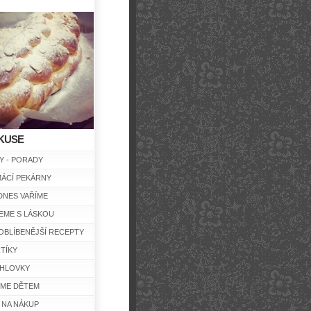
KUSE
Y - PORADY
ÁCÍ PEKÁRNY
DNES VAŘÍME
EME S LÁSKOU
OBLÍBENĚJŠÍ RECEPTY
TÍKY
HLOVKY
ÍME DĚTEM
 NA NÁKUP