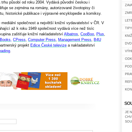
a trhu působí od roku 2004. Vydává původní českou i
ZAV
měřuje se zejména na romány, autorizované životopisy či
ZMR
aktu, historické publikace i výpravné encyklopedie a komiksy.
LET
 mediální společnost a největší knižní vydavatelství v ČR. V
ahající až k roku 1949 společnost vydává více než tisíc
TIP
Skupina zaštiťuje knižní nakladatelství
Albatros
,
CooBoo
,
Plus
,
KNI
Books,
CPress
,
Computer Press
,
Management Press
,
B4U
DVD
partnerský projekt
Edice České televize
a nakladatelství
eading
.
VÝH
ODK
POD
PRA
REF
KON
SO
JE 
CHV
SOU