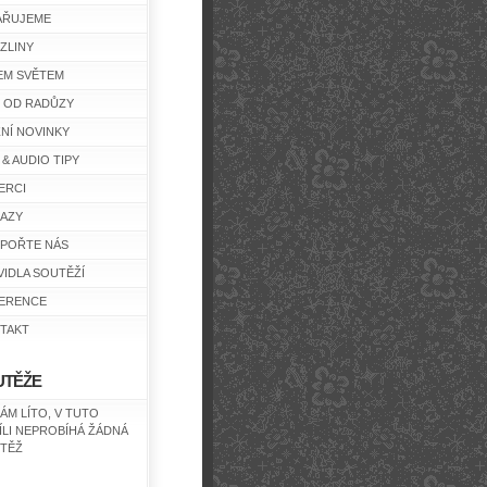
AŘUJEME
ZLINY
EM SVĚTEM
Y OD RADŮZY
ŽNÍ NOVINKY
 & AUDIO TIPY
ERCI
AZY
POŘTE NÁS
VIDLA SOUTĚŽÍ
ERENCE
TAKT
UTĚŽE
NÁM LÍTO, V TUTO
ÍLI NEPROBÍHÁ ŽÁDNÁ
TĚŽ