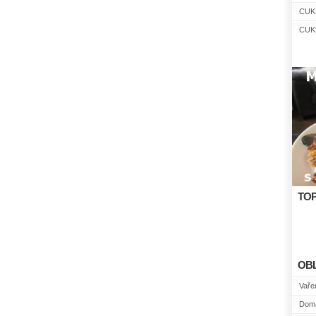
CUK
CUK
TOP
OB
Vařen
Domá