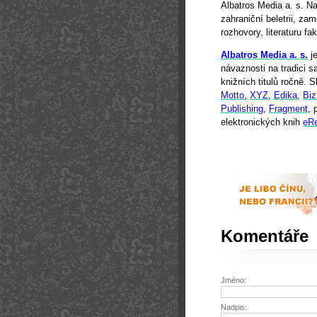
Albatros Media a. s. N
zahraniční beletrii, za
rozhovory, literaturu f
Albatros Media a. s.
je
návaznosti na tradici s
knižních titulů ročně. 
Motto
,
XYZ
,
Edika
,
Biz
Publishing
,
Fragment
, 
elektronických knih
eR
Komentáře
Jméno:
Nadpis: