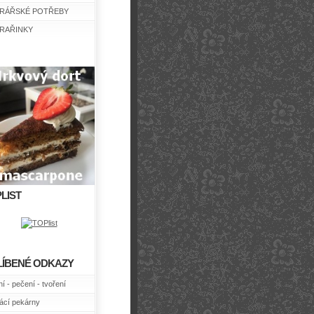
RÁŘSKÉ POTŘEBY
RAŘINKY
LIST
LÍBENÉ ODKAZY
í - pečení - tvoření
cí pekárny