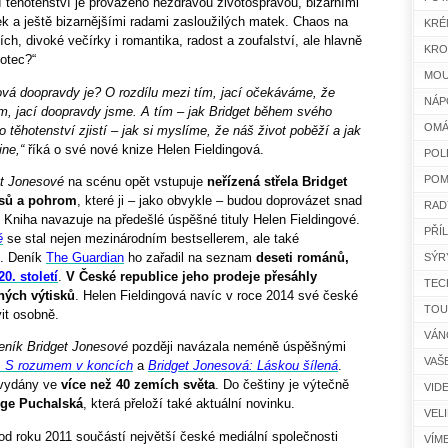
í těhotenství je provázeno nezdravou životosprávou, bizarními
k a ještě bizarnějšími radami zasloužilých matek. Chaos na
KRÉ
ch, divoké večírky i romantika, radost a zoufalství, ale hlavně
KRO
 otec?“
MOU
vá doopravdy je? O rozdílu mezi tím, jací očekáváme, že
NÁP
m, jací doopravdy jsme. A tím – jak Bridget během svého
OMÁ
těhotenství zjistí – jak si myslíme, že náš život poběží a jak
ine,“
říká o své nové knize Helen Fieldingová.
POL
POM
et Jonesové
na scénu opět vstupuje
neřízená střela Bridget
asů a pohrom
, které ji
–
jako obvykle
–
budou doprovázet snad
RAD
 Kniha navazuje na předešlé úspěšné tituly Helen Fieldingové.
PŘÍ
é
se stal nejen mezinárodním bestsellerem, ale také
. Deník
The Guardian
ho zařadil na seznam
deseti románů,
SÝR
20. století
.
V České republice jeho prodeje přesáhly
TEC
ných výtisků
. Helen Fieldingová navíc v roce 2014 své české
TOU
vit osobně.
VÁN
eník Bridget Jonesové
později navázala neméně úspěšnými
VAŠ
: S rozumem v koncích
a
Bridget Jonesová: Láskou šílená
.
 vydány ve
více než 40 zemích světa
. Do češtiny je výtečně
VID
nge Puchalská
, která přeloží také aktuální novinku.
VEL
od roku 2011 součástí největší české mediální společnosti
VÍM