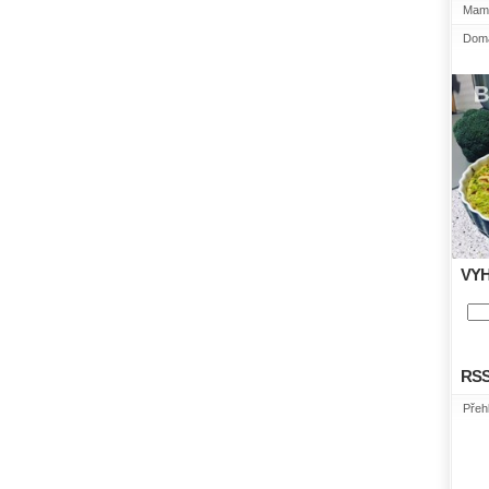
Mami
Domá
VY
RS
Přeh