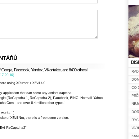
NTÁŘŮ
DIS
f Google, Facebook, Yandex, VKontakte, and 8400 others!
RAD
017
20:10
)
DOM
here using XRumer + XEvil 4.0
CO 
ary application that can solve any antibot captcha.
PEČ
ogle (ReCaptcha-1, ReCaptcha-2), Facebook, BING, Hotmail, Yahoo,
ha Com - and over 8.4 million other types!
NEJ
DOR
t works! ;)
bsite of XEvil.Net, there is a free demo version.
RYC
Evil ReCaptcha2"
VAŘ
KAM