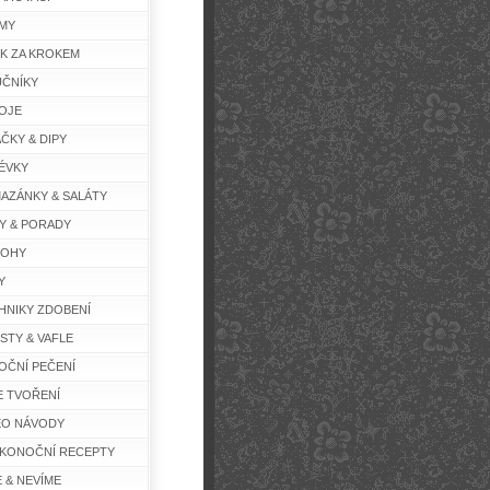
MY
K ZA KROKEM
ČNÍKY
OJE
ČKY & DIPY
ÉVKY
AZÁNKY & SALÁTY
Y & PORADY
LOHY
Y
HNIKY ZDOBENÍ
STY & VAFLE
OČNÍ PEČENÍ
E TVOŘENÍ
EO NÁVODY
IKONOČNÍ RECEPTY
E & NEVÍME