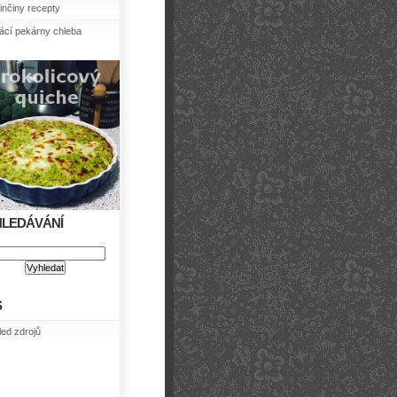
nčiny recepty
cí pekárny chleba
HLEDÁVÁNÍ
S
led zdrojů