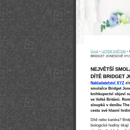
Úvod
»
LETEM SVĚTEM
»
BRIDGET JONESOVÉ VYJ
NEJVĚTŠÍ SMOL
DÍTĚ BRIDGET 
Nakladatelství XYZ
zís
smolařce Bridget Jon
knihkupectví objeví n
ve Velké Británii. R
sloupků v deníku The 
cestu své hlavní hrdin
Dítě nebo kariéra? Brid
biologické hodiny tikají