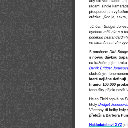
aby šlo vše hladce. Jej
radami single kamaráde
předporodních vyšetření
otázka: „Kdo je, sakra,
„O čem Bridget Joneso
bychom měli být a o to
poněkud nestandardního 
ve skutečnosti vše vyv
S románem
Dítě Bridg
s novou dávkou trap
na každém jejím kroku.
Deník Bridget Jonesov
skutečným fenoménem
které nejlépe definují
hranici 100.000 proda
fanoušky přijela navští
Helen Fieldingová na
D
tituly
Bridget Jonesová
Všechny tři knihy byly
přeložila Barbora Pu
Nakladatelství XYZ
je 