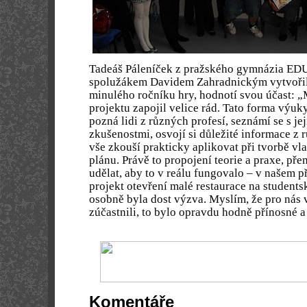
Tadeáš Páleníček z pražského gymnázia EDU
spolužákem Davidem Zahradnickým vytvořil 
minulého ročníku hry, hodnotí svou účast: „M
projektu zapojil velice rád. Tato forma výuky
pozná lidi z různých profesí, seznámí se s jej
zkušenostmi, osvojí si důležité informace z r
vše zkouší prakticky aplikovat při tvorbě vl
plánu. Právě to propojení teorie a praxe, pře
udělat, aby to v reálu fungovalo – v našem p
projekt otevření malé restaurace na studentsk
osobně byla dost výzva. Myslím, že pro nás 
zúčastnili, to bylo opravdu hodně přínosné a
Komentáře