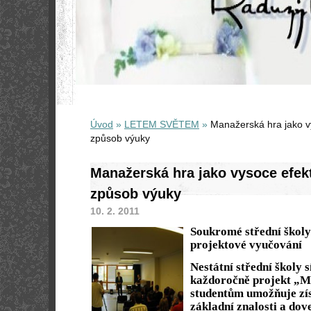
Úvod
»
LETEM SVĚTEM
»
Manažerská hra jako vy
způsob výuky
Manažerská hra jako vysoce efekt
způsob výuky
10. 2. 2011
Soukromé střední škol
projektové vyučován
Nestátní střední školy
každoročně projekt „M
studentům umožňuje zí
základní znalosti a dov