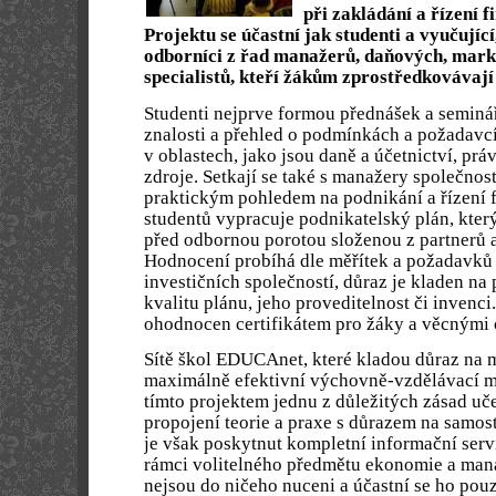
při zakládání a řízení f
Projektu se účastní jak studenti a vyučující
odborníci z řad manažerů, daňových, mark
specialistů, kteří žákům zprostředkovávají
Studenti nejprve formou přednášek a seminář
znalosti a přehled o podmínkách a požadavcí
v oblastech, jako jsou daně a účetnictví, prá
zdroje. Setkají se také s manažery společnost
praktickým pohledem na podnikání a řízení 
studentů vypracuje podnikatelský plán, kter
před odbornou porotou složenou z partnerů a
Hodnocení probíhá dle měřítek a požadavků
investičních společností, důraz je kladen na 
kvalitu plánu, jeho proveditelnost či invenci
ohodnocen certifikátem pro žáky a věcnými 
Sítě škol EDUCAnet, které kladou důraz na m
maximálně efektivní výchovně-vzdělávací m
tímto projektem jednu z důležitých zásad uče
propojení teorie a praxe s důrazem na samos
je však poskytnut kompletní informační servi
rámci volitelného předmětu ekonomie a mana
nejsou do ničeho nuceni a účastní se ho pouz