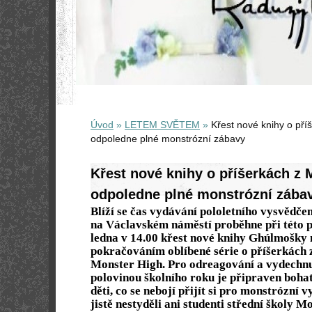
Úvod
»
LETEM SVĚTEM
»
Křest nové knihy o pří
odpoledne plné monstrózní zábavy
Křest nové knihy o příšerkách z 
odpoledne plné monstrózní zába
Blíží se čas vydávání pololetního vysvědčen
na Václavském náměstí proběhne při této př
ledna v 14.00 křest nové knihy Ghúlmošky n
pokračováním oblíbené série o příšerkách z
Monster High. Pro odreagování a vydechnu
polovinou školního roku je připraven boh
děti, co se nebojí přijít si pro monstrózní v
jistě nestyděli ani studenti střední školy 