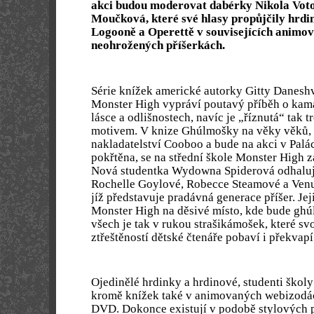
akci budou moderovat dabérky Nikola Voto
Moučková, které své hlasy propůjčily hrd
Logooně a Operettě v souvisejících animov
neohrožených příšerkách.
Série knížek americké autorky Gitty Daneshv
Monster High vypráví poutavý příběh o kamar
lásce a odlišnostech, navíc je „říznutá“ tak
motivem. V knize Ghúlmošky na věky věků, 
nakladatelství Cooboo a bude na akci v Palá
pokřtěna, se na střední škole Monster High za
Nová studentka Wydowna Spiderová odhal
Rochelle Goylové, Robecce Steamové a Ven
jíž představuje pradávná generace příšer. Jej
Monster High na děsivé místo, kde bude ghú
všech je tak v rukou strašikámošek, které sv
ztřeštěností dětské čtenáře pobaví i překvapí
Ojedinělé hrdinky a hrdinové, studenti škol
kromě knížek také v animovaných webizodác
DVD. Dokonce existují v podobě stylových 