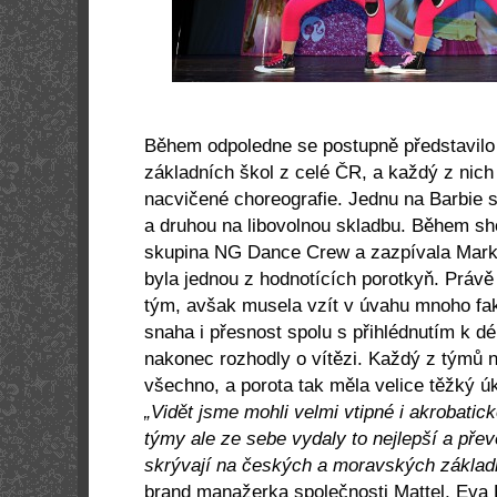
Během odpoledne se postupně představil
základních škol z celé ČR, a každý z nich
nacvičené choreografie. Jednu na Barbie
a druhou na libovolnou skladbu. Během sh
skupina NG Dance Crew a zazpívala Mark
byla jednou z hodnotících porotkyň. Právě
tým, avšak musela vzít v úvahu mnoho fak
snaha i přesnost spolu s přihlédnutím k d
nakonec rozhodly o vítězi. Každý z týmů 
všechno, a porota tak měla velice těžký ú
„Vidět jsme mohli velmi vtipné i akrobati
týmy ale ze sebe vydaly to nejlepší a převe
skrývají na českých a moravských základ
brand manažerka společnosti Mattel, Eva