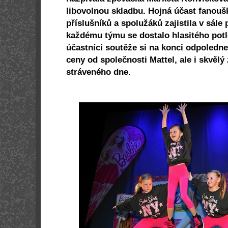
libovolnou skladbu. Hojná účast fanouš
příslušníků a spolužáků zajistila v sále
každému týmu se dostalo hlasitého potl
účastníci soutěže si na konci odpoledn
ceny od společnosti Mattel, ale i skvělý
stráveného dne.