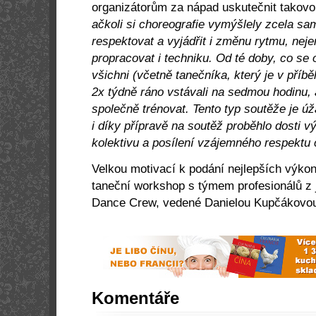
organizátorům za nápad uskutečnit takov
ačkoli si choreografie vymýšlely zcela sam
respektovat a vyjádřit i změnu rytmu, neje
propracovat i techniku. Od té doby, co se 
všichni (včetně tanečníka, který je v pří
2x týdně ráno vstávali na sedmou hodinu, 
společně trénovat. Tento typ soutěže je
i díky přípravě na soutěž proběhlo dosti v
kolektivu a posílení vzájemného respektu 
Velkou motivací k podání nejlepších výko
taneční workshop s týmem profesionálů z
Dance Crew, vedené Danielou Kupčákovo
Komentáře