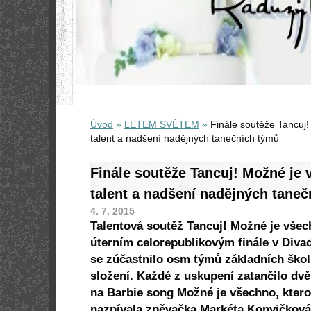
Úvod
»
LETEM SVĚTEM
»
Finále soutěže Tancuj!
talent a nadšení nadějných tanečních týmů
Finále soutěže Tancuj! Možné je 
talent a nadšení nadějných tane
4. 7. 2015
Talentová soutěž Tancuj! Možné je všec
úterním celorepublikovým finále v Diva
se zúčastnilo osm týmů základních ško
složení. Každé z uskupení zatančilo dvě
na Barbie song Možné je všechno, kter
nazpívala zpěvačka Markéta Konvičková