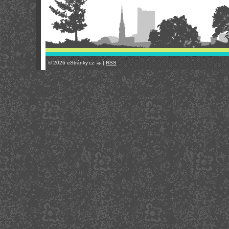
© 2026 eStránky.cz
|
RSS