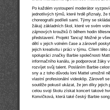
Po každém vystoupení moderátor vyzpoví
jednotlivých týmů, které hrdě přiznaly, že 
choreografii podíleli sami. Týmy se skláda
žáka) základních škol, které ve svém vol
zájmových kroužků či během hodin tělesné
představení. Projekt Tancuj! Možné je vše
dětí v jejich volném čase a zároveň posky
jejich kreativitu i práci v týmu. Cílem této
spolupráci značky Barbie společnosti Matt
informačního kanálu, je podporovat žáky v
rozvíjet svůj talent. Posláním Barbie celos
sny a z toho důvodu loni Mattel umožnil n
vlastní profesionální videoklip. Zároveň s
soutěže pokusil ukázat, že jen díky jejich
celou svoji školu získat koncert takové hv
Konvičková, která také český Barbie song