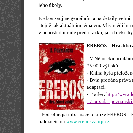
jeho úkoly.
Erebos zaujme geniálním a na detaily velmi
stejně tak aktuálním tématem. Vliv médií na 
v neposlední řadě před otázku, jak daleko by
EREBOS – Hra, která
- V Německu prodáno 
75 000 výtisků!
- Kniha byla přeložen
- Byla prodána práva 
adaptaci.
- Trailer:
http://www.l
17_ursula_poznanski
- Podrobnější informace o knize EREBOS – Hr
naleznete na
www.ereboszabiji.cz