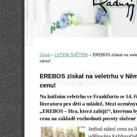
Úvod
»
LETEM SVĚTEM
»
EREBOS získal na vele
cenu!
EREBOS získal na veletrhu v Něm
cenu!
Na knižním veletrhu ve Frankfurtu se 14. ř
literaturu pro děti a mládež. Mezi oceněnými
„EREBOS – Hra, která zabíjí!“, kterému by
cena na základě rozhodnutí poroty složené
Jediná státní cena za 
udělována každoročně