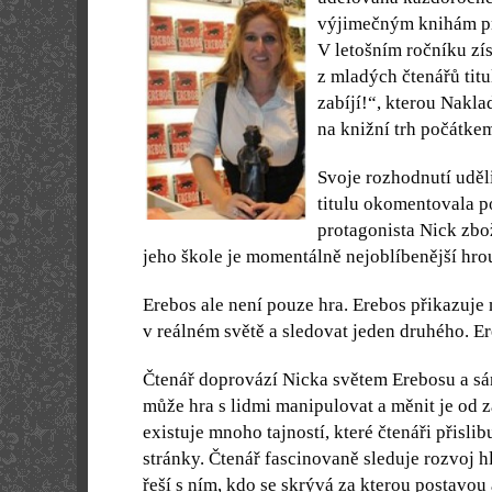
výjimečným knihám pr
V letošním ročníku zí
z mladých čtenářů tit
zabíjí!“, kterou Nakla
na knižní trh počátkem
Svoje rozhodnutí uděl
titulu okomentovala p
protagonista Nick zbo
jeho škole je momentálně nejoblíbenější hro
Erebos ale není pouze hra. Erebos přikazuje
v reálném světě a sledovat jeden druhého. Er
Čtenář doprovází Nicka světem Erebosu a sá
může hra s lidmi manipulovat a měnit je od
existuje mnoho tajností, které čtenáři přislib
stránky. Čtenář fascinovaně sleduje rozvoj h
řeší s ním, kdo se skrývá za kterou postavou