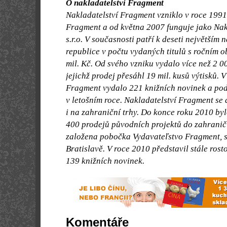
O nakladatelství Fragment
Nakladatelství Fragment vzniklo v roce 1991
Fragment a od května 2007 funguje jako Na
s.r.o. V současnosti patří k deseti největším
republice v počtu vydaných titulů s ročním 
mil. Kč. Od svého vzniku vydalo více než 2 0
jejichž prodej přesáhl 19 mil. kusů výtisků. 
Fragment vydalo 221 knižních novinek a po
v letošním roce. Nakladatelství Fragment se
i na zahraniční trhy. Do konce roku 2010 by
400 prodejů původních projektů do zahraničí
založena pobočka Vydavateľstvo Fragment, s.r
Bratislavě. V roce 2010 představil stále ros
139 knižních novinek.
Komentáře