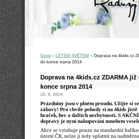
Úvod
»
LETEM SVĚTEM
»
Doprava na 4kids.cz 
do konce srpna 2014
Doprava na 4kids.cz ZDARMA již
konce srpna 2014
22. 8. 2014
Prázdniny jsou v plném proudu. Užijte si s
zábavy! Pro chvíle pohody si na 4kids jistě
hraček, her a dalších nezbytností. S AKČN
dopravy je nyní nakupování mnohem vesele
Akce se vztahuje pouze na standardní balíko
území ČR, nelze ji tedy uplatnit na nadměrn