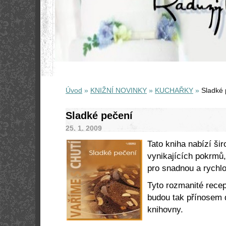
Úvod
»
KNIŽNÍ NOVINKY
»
KUCHAŘKY
»
Sladké 
Sladké pečení
25. 1. 2009
Tato kniha nabízí ši
vynikajících pokrmů,
pro snadnou a rychlo
Tyto rozmanité recep
budou tak přínosem 
knihovny.