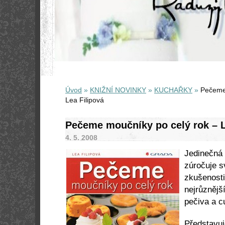
Úvod
»
KNIŽNÍ NOVINKY
»
KUCHAŘKY
»
Pečeme 
Lea Filipová
Pečeme moučníky po celý rok – L
4. 5. 2008
Jedinečná 
zúročuje s
zkušenosti
nejrůznějš
pečiva a c
Představuj