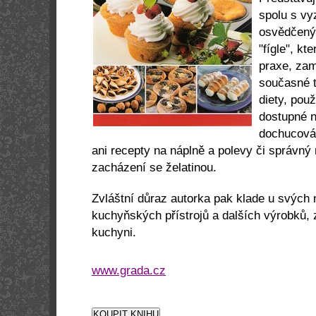
spolu s v
osvědčený
"fígle", kt
praxe, zam
současné t
diety, pou
dostupné n
dochucován
ani recepty na náplně a polevy či správný
zacházení se želatinou.
Zvláštní důraz autorka pak klade u svých 
kuchyňských přístrojů a dalších výrobků, 
kuchyni.
www.grada.cz