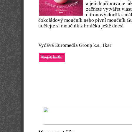
a jejich příprava je ta
začnete vytvářet vlast
citronový dortík s m
čokoládový moučník nebo pivní moučník Gui
udělejte si moučník z hrníčku ještě dnes!
Vydává Euromedia Group k.s., Ikar