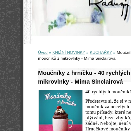
Úvod
»
KNIŽNÍ NOVINKY
»
KUCHAŘKY
»
Moučník
moučníků z mikrovlnky - Mima Sinclairová
Moučníky z hrníčku - 40 rychlýc
mikrovlnky - Mima Sinclairová
40 rychlých moučník
Představte si, že si v
moučník za necelých 5
tomu přísady, které n
plýtvání, beze zbytků
žádné. Nebojte, není 
Hrnečkové moučníky j