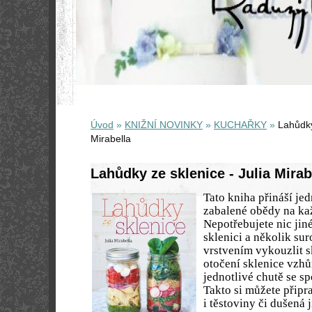
Úvod
»
KNIŽNÍ NOVINKY
»
KUCHAŘKY
»
Lahůdky
Mirabella
Lahůdky ze sklenice - Julia Mirab
Tato kniha přináší je
zabalené obědy na ka
Nepotřebujete nic jin
sklenici a několik sur
vrstvením vykouzlit sk
otočení sklenice vzh
jednotlivé chutě se sp
Takto si můžete připra
i těstoviny či dušená j