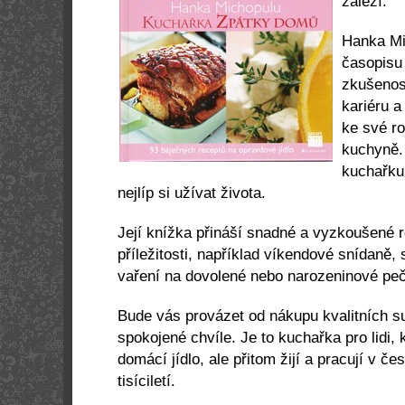
záleží.
Hanka Mi
časopisu 
zkušenos
kariéru a
ke své ro
kuchyně. 
kuchařku
nejlíp si užívat života.
Její knížka přináší snadné a vyzkoušené 
příležitosti, například víkendové snídaně, 
vaření na dovolené nebo narozeninové peč
Bude vás provázet od nákupu kvalitních s
spokojené chvíle. Je to kuchařka pro lidi
domácí jídlo, ale přitom žijí a pracují v čes
tisíciletí.