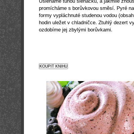
Ušleháme tuhou šlehačku, a jakmile zhoust
promícháme s borůvkovou směsí. Pyré na
formy vypláchnuté studenou vodou (obsah 
hodin uležet v chladničce. Ztuhlý dezert 
ozdobíme jej zbylými borůvkami.