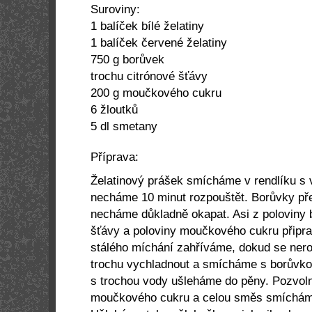
Suroviny:
1 balíček bílé želatiny
1 balíček červené želatiny
750 g
borůvek
trochu citrónové šťávy
200 g
moučkového cukru
6 žloutků
5 dl
smetany
Příprava:
Želatinový prášek smícháme v rendlíku s 
necháme 10 minut rozpouštět. Borůvky p
necháme důkladně okapat. Asi z poloviny 
šťávy a poloviny moučkového cukru připra
stálého míchání zahříváme, dokud se nero
trochu vychladnout a smícháme s borůvko
s trochou vody ušleháme do pěny. Pozvol
moučkového cukru a celou směs smíchám