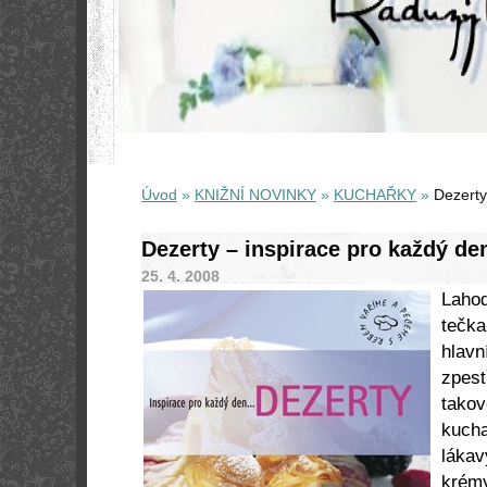
Úvod
»
KNIŽNÍ NOVINKY
»
KUCHAŘKY
»
Dezerty
Dezerty – inspirace pro každý de
25. 4. 2008
Lahod
tečka
hlavn
zpest
takov
kucha
lákav
krémy