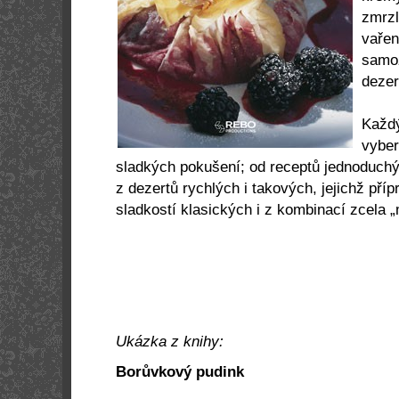
zmrzl
vařen
samoz
dezer
Každý
vyber
sladkých pokušení; od receptů jednoduchý
z dezertů rychlých i takových, jejichž příp
sladkostí klasických i z kombinací zcela 
Ukázka z knihy:
Borůvkový pudink