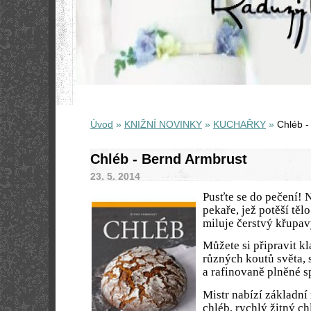
Úvod
»
KNIŽNÍ NOVINKY
»
KUCHAŘKY
»
Chléb -
Chléb - Bernd Armbrust
23. 5. 2014
Pusťte se do pečení! 
pekaře, jež potěší těl
miluje čerstvý křupav
Můžete si připravit k
různých koutů světa,
a rafinovaně plněné sp
Mistr nabízí základní 
chléb, rychlý žitný ch