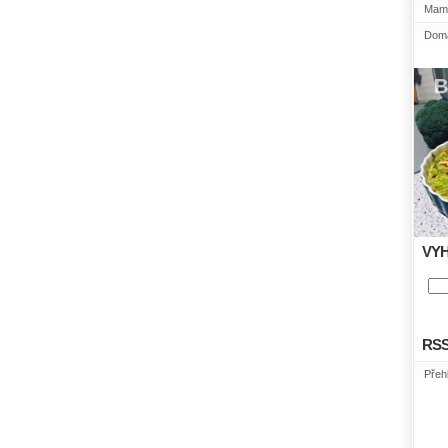
Mami
Domá
VY
RS
Přeh