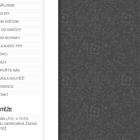
AŘUJEME
ZLINY
EM SVĚTEM
Y OD RADŮZY
ŽNÍ NOVINKY
 & AUDIO TIPY
ERCI
AZY
POŘTE NÁS
VIDLA SOUTĚŽÍ
ERENCE
TAKT
UTĚŽE
NÁM LÍTO, V TUTO
ÍLI NEPROBÍHÁ ŽÁDNÁ
TĚŽ