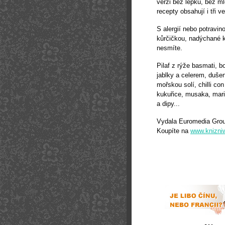
verzi bez lepku, bez m
recepty obsahují i tři v
S alergií nebo potravin
kůrčičkou, nadýchané ko
nesmíte.
Pilaf z rýže basmati, 
jablky a celerem, duše
mořskou solí, chilli co
kukuřice, musaka, mar
a dipy...
Vydala Euromedia Grou
Koupíte na
www.knizni