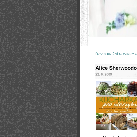
Úvod
»
KNIŽNÍ NOVINKY
Alice Sherwood
22. 6. 2009