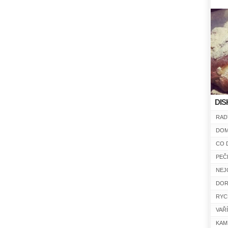
DIS
RAD
DOM
CO 
PEČ
NEJ
DOR
RYC
VAŘ
KAM