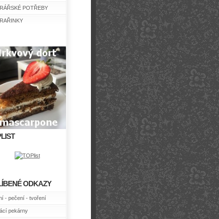
RÁŘSKÉ POTŘEBY
RAŘINKY
LIST
LÍBENÉ ODKAZY
í - pečení - tvoření
cí pekárny