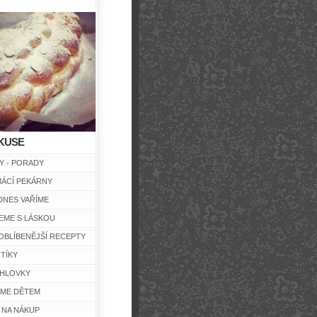
KUSE
Y - PORADY
ÁCÍ PEKÁRNY
DNES VAŘÍME
EME S LÁSKOU
OBLÍBENĚJŠÍ RECEPTY
TÍKY
HLOVKY
ÍME DĚTEM
 NA NÁKUP