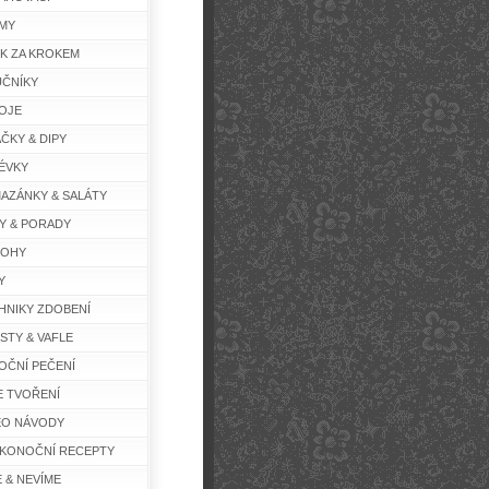
MY
K ZA KROKEM
ČNÍKY
OJE
ČKY & DIPY
ÉVKY
AZÁNKY & SALÁTY
Y & PORADY
LOHY
Y
HNIKY ZDOBENÍ
STY & VAFLE
OČNÍ PEČENÍ
E TVOŘENÍ
EO NÁVODY
IKONOČNÍ RECEPTY
E & NEVÍME