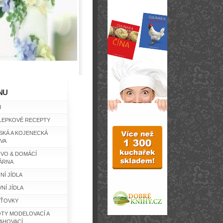
NU
d
LEPKOVÉ RECEPTY
SKÁ A KOJENECKÁ
IVA
IVO & DOMÁCÍ
ÁRNA
NÍ JÍDLA
NÍ JÍDLA
ŤOVKY
TY MODELOVACÍ A
AHOVACÍ