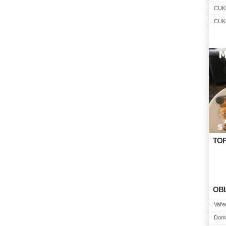
CUK
CUK
TOP
OB
Vařen
Domá