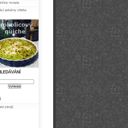
nčiny recepty
cí pekárny chleba
HLEDÁVÁNÍ
S
led zdrojů