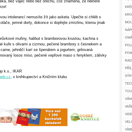
léka, bez vajec nebo bez ořechů, což znamená, že některé
erze!
KRÉ
KRO
ovou intolerancí nemusíte žít jako asketa. Upečte si chléb s
láče, jemné dorty, dokonce si dopřejte zmrzlinu, kterou jinak
MOU
NÁP
OMÁ
borůvkové mufiny, halibut s bramborovou krustou, kachna s
né kuře s olivami a cizrnou, pečené brambory s česnekem a
POL
n carne, jehněčí karí se špenátem a jogurtem, grilovaná
POM
inovaný losos miso, pečené vepřové maso s fenyklem, zálivky
RAD
PŘÍ
p k.s., IKAR
SÝR
web.cz
, v knihkupectví a Knižním klubu
TEC
TOU
VÁN
VAŠ
VID
VEL
VÍM