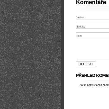
Komentáře
Jméno:
Nadpis:
Text:
PŘEHLED KOME
Zatím nebyl vložen žád