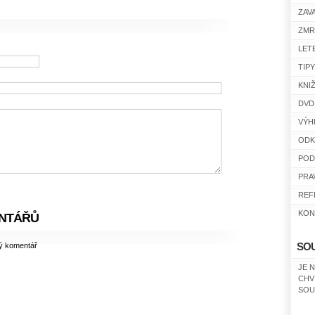
ZAV
ZMR
LET
TIP
KNI
DVD
VÝH
ODK
POD
PRA
REF
KON
NTÁŘŮ
ný komentář
SO
JE 
CHV
SOU