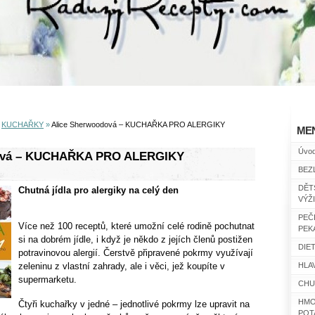
»
KUCHAŘKY
»
Alice Sherwoodová – KUCHAŘKA PRO ALERGIKY
ME
Úvo
ová – KUCHAŘKA PRO ALERGIKY
BEZ
DĚT
Chutná jídla pro alergiky na celý den
VÝŽ
PEČ
Více než 100 receptů, které umožní celé rodině pochutnat
PEK
si na dobrém jídle, i když je někdo z jejích členů postižen
DIET
potravinovou alergií. Čerstvě připravené pokrmy využívají
zeleninu z vlastní zahrady, ale i věci, jež koupíte v
HLAV
supermarketu.
CHU
HMO
Čtyři kuchařky v jedné – jednotlivé pokrmy lze upravit na
POT