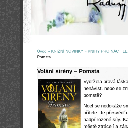
Úvod
»
KNIŽNÍ NOVINKY
»
KNIHY PRO NÁCTILE
Pomsta
Volání sirény – Pomsta
Vydržela pravá láska
nenávist, nebo se zm
pomstě?
Noel se nedokáže sm
přítele. Je přesvědče
nadpřirozené síly. Ka
městě ztrácejí a záh