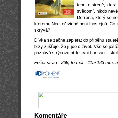
teorii o siréně, kte
svědomí, nikdo nevě
Derrena, který se ne
kterému Noel očividně není lhostejná. Co 
skrývá?
Dívka se začne zaplétat do příběhu staleté
brzy zjišťuje, že jí jde o život. Vše se ješ
poznává strýcovu přítelkyni Larissu – sku
Počet stran - 368, formát - 115x183 mm, b
Komentáře